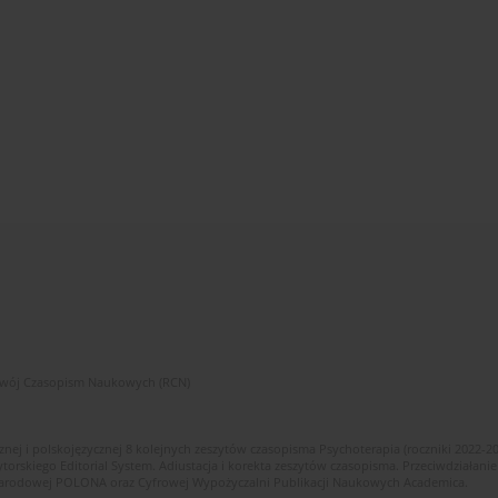
zwój Czasopism Naukowych (RCN)
znej i polskojęzycznej 8 kolejnych zeszytów czasopisma Psychoterapia (roczniki 2022-2
skiego Editorial System. Adiustacja i korekta zeszytów czasopisma. Przeciwdziałanie
i Narodowej POLONA oraz Cyfrowej Wypożyczalni Publikacji Naukowych Academica.