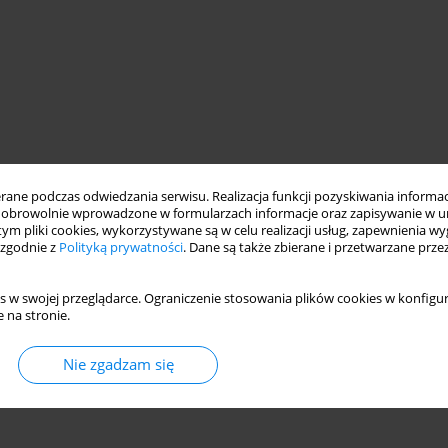
ne podczas odwiedzania serwisu. Realizacja funkcji pozyskiwania informacj
obrowolnie wprowadzone w formularzach informacje oraz zapisywanie w u
 tym pliki cookies, wykorzystywane są w celu realizacji usług, zapewnienia 
 zgodnie z
Polityką prywatności
. Dane są także zbierane i przetwarzane prze
s w swojej przeglądarce. Ograniczenie stosowania plików cookies w konfigur
 na stronie.
Nie zgadzam się