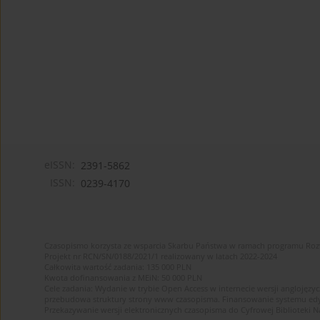
eISSN:
2391-5862
ISSN:
0239-4170
Czasopismo korzysta ze wsparcia Skarbu Państwa w ramach programu Ro
Projekt nr RCN/SN/0188/2021/1 realizowany w latach 2022-2024
Całkowita wartość zadania: 135 000 PLN
Kwota dofinansowania z MEiN: 50 000 PLN
Cele zadania: Wydanie w trybie Open Access w internecie wersji anglojęzyc
przebudowa struktury strony www czasopisma. Finansowanie systemu edytor
Przekazywanie wersji elektronicznych czasopisma do Cyfrowej Bibliotek