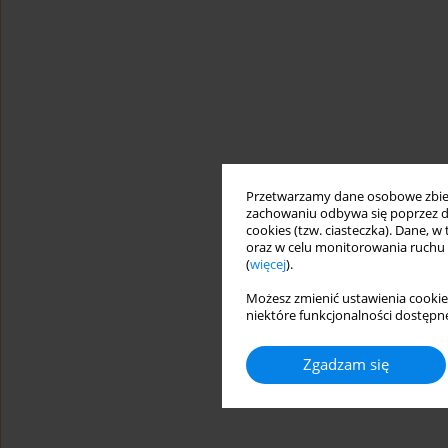
Przetwarzamy dane osobowe zbiera
zachowaniu odbywa się poprzez d
cookies (tzw. ciasteczka). Dane, w
oraz w celu monitorowania ruchu
(
więcej
).
Możesz zmienić ustawienia cookie
niektóre funkcjonalności dostępne
Zgadzam się