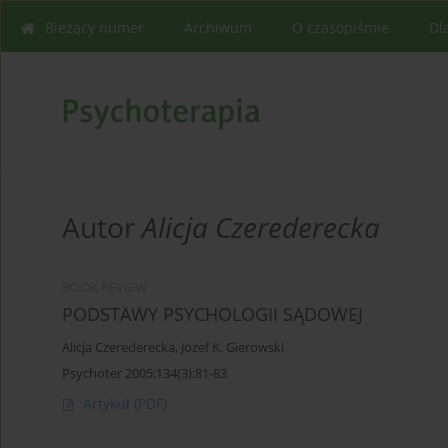
Bieżący numer
Archiwum
O czasopiśmie
Dl
Autor
Alicja Czerederecka
BOOK REVIEW
PODSTAWY PSYCHOLOGII SĄDOWEJ
Alicja Czerederecka
,
Jozef K. Gierowski
Psychoter 2005;134(3):81-83
Artykuł
(PDF)