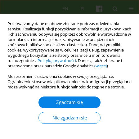
EN
PL
Przetwarzamy dane osobowe zbierane podczas odwiedzania
serwisu. Realizacja funkcji pozyskiwania informacji o użytkownikach
i ich zachowaniu odbywa się poprzez dobrowolnie wprowadzone w
formularzach informacje oraz zapisywanie w urządzeniach
końcowych plików cookies (tzw. ciasteczka). Dane, w tym pliki
cookies, wykorzystywane są w celu realizacji usług, zapewnienia
wygodnego korzystania ze strony oraz w celu monitorowania
ruchu zgodnie z
Polityką prywatności
. Dane są także zbierane i
przetwarzane przez narzędzie Google Analytics (
więcej
).
Autor
Anna Cwojdzinska
Możesz zmienić ustawienia cookies w swojej przeglądarce.
Ograniczenie stosowania plików cookies w konfiguracji przeglądarki
może wpłynąć na niektóre funkcjonalności dostępne na stronie.
ARTICLE
Dwie narracje o koterapii
Zgadzam się
Anna Cwojdzinska
,
Aleksandra Gronowska
Psychoter 2012;160(1):23-35
Nie zgadzam się
Statystyki
Streszczenie
Artykuł
(PDF)