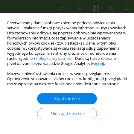
EN
PL
Przetwarzamy dane osobowe zbierane podczas odwiedzania
serwisu. Realizacja funkcji pozyskiwania informacji o użytkownikach
i ich zachowaniu odbywa się poprzez dobrowolnie wprowadzone w
formularzach informacje oraz zapisywanie w urządzeniach
końcowych plików cookies (tzw. ciasteczka). Dane, w tym pliki
cookies, wykorzystywane są w celu realizacji usług, zapewnienia
wygodnego korzystania ze strony oraz w celu monitorowania
ruchu zgodnie z
Polityką prywatności
. Dane są także zbierane i
przetwarzane przez narzędzie Google Analytics (
więcej
).
Autor
Ewa Cwalina
Możesz zmienić ustawienia cookies w swojej przeglądarce.
Ograniczenie stosowania plików cookies w konfiguracji przeglądarki
może wpłynąć na niektóre funkcjonalności dostępne na stronie.
REVIEW
Przegląd terapii poznawczo-behawioralnych
Zgadzam się
stosowanych w leczeniu zaburzeń osobowości
typu borderline
Nie zgadzam się
Ewa Cwalina
Psychoter 2007;141(2):41-55
Statystyki