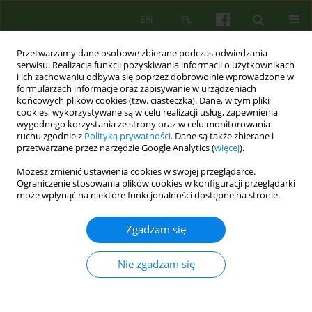
EN
PL
Przetwarzamy dane osobowe zbierane podczas odwiedzania
serwisu. Realizacja funkcji pozyskiwania informacji o użytkownikach
i ich zachowaniu odbywa się poprzez dobrowolnie wprowadzone w
formularzach informacje oraz zapisywanie w urządzeniach
końcowych plików cookies (tzw. ciasteczka). Dane, w tym pliki
cookies, wykorzystywane są w celu realizacji usług, zapewnienia
wygodnego korzystania ze strony oraz w celu monitorowania
ruchu zgodnie z
Polityką prywatności
. Dane są także zbierane i
przetwarzane przez narzędzie Google Analytics (
więcej
).
Autor
Magdalena Chrzan-Dętkoś
Możesz zmienić ustawienia cookies w swojej przeglądarce.
Ograniczenie stosowania plików cookies w konfiguracji przeglądarki
może wpłynąć na niektóre funkcjonalności dostępne na stronie.
ARTICLE
Depresja matki w doświadczeniu jej dziecka.
Zgadzam się
Studia przypadków.
Magdalena Anna Chrzan-Dętkoś
Nie zgadzam się
Psychoter 2018;186(3):19-32
Statystyki