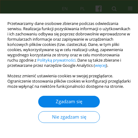
EN
PL
Przetwarzamy dane osobowe zbierane podczas odwiedzania
serwisu. Realizacja funkcji pozyskiwania informacji o użytkownikach
i ich zachowaniu odbywa się poprzez dobrowolnie wprowadzone w
formularzach informacje oraz zapisywanie w urządzeniach
końcowych plików cookies (tzw. ciasteczka). Dane, w tym pliki
cookies, wykorzystywane są w celu realizacji usług, zapewnienia
wygodnego korzystania ze strony oraz w celu monitorowania
ruchu zgodnie z
Polityką prywatności
. Dane są także zbierane i
przetwarzane przez narzędzie Google Analytics (
więcej
).
Autor
Edward Buzun
Możesz zmienić ustawienia cookies w swojej przeglądarce.
Ograniczenie stosowania plików cookies w konfiguracji przeglądarki
może wpłynąć na niektóre funkcjonalności dostępne na stronie.
ARTICLE
Kompetencje potrzebne do prowadzenia terapii
Zgadzam się
psychoanalitycznych i psychodynamicznych w
Polsce
Nie zgadzam się
Lech Kalita
,
Agnieszka Bittner-Jakubowska
,
Edward Buzun
,
Piotr
Dworczyk
,
Mirosław Giza
,
Alina Henzel-Korzeniowska
,
Janusz
Kitrasiewicz
,
Anna Mędrzejewska
,
Małgorzata Szmalec
,
Marzena