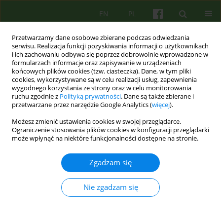
EN
PL
Przetwarzamy dane osobowe zbierane podczas odwiedzania
serwisu. Realizacja funkcji pozyskiwania informacji o użytkownikach
i ich zachowaniu odbywa się poprzez dobrowolnie wprowadzone w
formularzach informacje oraz zapisywanie w urządzeniach
końcowych plików cookies (tzw. ciasteczka). Dane, w tym pliki
cookies, wykorzystywane są w celu realizacji usług, zapewnienia
wygodnego korzystania ze strony oraz w celu monitorowania
ruchu zgodnie z
Polityką prywatności
. Dane są także zbierane i
przetwarzane przez narzędzie Google Analytics (
więcej
).
Autor
Paweł Brudek
Możesz zmienić ustawienia cookies w swojej przeglądarce.
Ograniczenie stosowania plików cookies w konfiguracji przeglądarki
może wpłynąć na niektóre funkcjonalności dostępne na stronie.
REVIEW
Style radzenia sobie ze stresem, samoocena i
Zgadzam się
nadzieja na sukces u osób w okresie późnej
dorosłości o odmiennej specyfice bilansu
Nie zgadzam się
życiowego
Stanisława Steuden
,
Paweł Brudek
Psychoter 2016;176(1):87-102