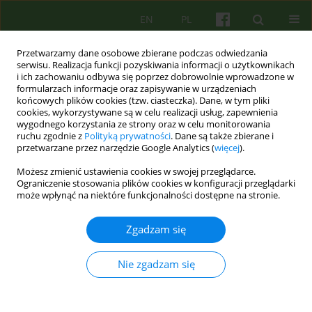
EN
PL
Przetwarzamy dane osobowe zbierane podczas odwiedzania
serwisu. Realizacja funkcji pozyskiwania informacji o użytkownikach
i ich zachowaniu odbywa się poprzez dobrowolnie wprowadzone w
formularzach informacje oraz zapisywanie w urządzeniach
końcowych plików cookies (tzw. ciasteczka). Dane, w tym pliki
cookies, wykorzystywane są w celu realizacji usług, zapewnienia
wygodnego korzystania ze strony oraz w celu monitorowania
ruchu zgodnie z
Polityką prywatności
. Dane są także zbierane i
przetwarzane przez narzędzie Google Analytics (
więcej
).
Autor
Elzbieta Bochenska-
Możesz zmienić ustawienia cookies w swojej przeglądarce.
Schjetne
Ograniczenie stosowania plików cookies w konfiguracji przeglądarki
może wpłynąć na niektóre funkcjonalności dostępne na stronie.
ARTICLE
Zgadzam się
O zastosowaniu psychodramy w kursie
przygotowawczym dla par planujących
Nie zgadzam się
małżeństwo. Przygotowanie do nowej życiowej
roli