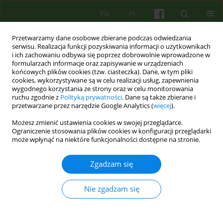
EN
PL
Przetwarzamy dane osobowe zbierane podczas odwiedzania
serwisu. Realizacja funkcji pozyskiwania informacji o użytkownikach
i ich zachowaniu odbywa się poprzez dobrowolnie wprowadzone w
formularzach informacje oraz zapisywanie w urządzeniach
końcowych plików cookies (tzw. ciasteczka). Dane, w tym pliki
cookies, wykorzystywane są w celu realizacji usług, zapewnienia
wygodnego korzystania ze strony oraz w celu monitorowania
ruchu zgodnie z
Polityką prywatności
. Dane są także zbierane i
przetwarzane przez narzędzie Google Analytics (
więcej
).
Autor
Katarzyna Bazynska
Możesz zmienić ustawienia cookies w swojej przeglądarce.
Ograniczenie stosowania plików cookies w konfiguracji przeglądarki
może wpłynąć na niektóre funkcjonalności dostępne na stronie.
ARTICLE
Rozumienie zaburzeń odżywiania się u
Zgadzam się
adolescentów płci męskiej w ujęciu
psychodynamicznym, systemowym i
Nie zgadzam się
behawioralno-poznawczym
Lidia Popek
,
Katarzyna Bazynska
,
Monika Misiec
,
Barbara Remberk
,
Monika Turno