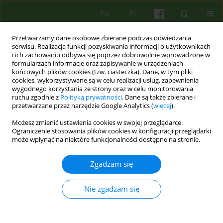
EN
PL
Przetwarzamy dane osobowe zbierane podczas odwiedzania
serwisu. Realizacja funkcji pozyskiwania informacji o użytkownikach
i ich zachowaniu odbywa się poprzez dobrowolnie wprowadzone w
formularzach informacje oraz zapisywanie w urządzeniach
końcowych plików cookies (tzw. ciasteczka). Dane, w tym pliki
cookies, wykorzystywane są w celu realizacji usług, zapewnienia
wygodnego korzystania ze strony oraz w celu monitorowania
ruchu zgodnie z
Polityką prywatności
. Dane są także zbierane i
przetwarzane przez narzędzie Google Analytics (
więcej
).
Autor
Krzysztof Bańczyk
Możesz zmienić ustawienia cookies w swojej przeglądarce.
Ograniczenie stosowania plików cookies w konfiguracji przeglądarki
może wpłynąć na niektóre funkcjonalności dostępne na stronie.
Od terapii rodziny z pacjentem psychotycznym
do terapii par. 30 lat praktyki Zakładu Terapii
Zgadzam się
Rodzin i Psychosomatyki.
Mariusz Furgał
,
Katarzyna Gdowska
,
Milena Kansy
,
Izabela Janeczek-
Nie zgadzam się
Siejka
,
Karolina Dejko-Wańczyk
,
Krzysztof Bańczyk
,
Paulina Cofór-
Pinkowska
,
Bogdan de Barbaro
Psychoter 2025;215(4):79-91