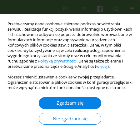
EN
PL
Przetwarzamy dane osobowe zbierane podczas odwiedzania
serwisu. Realizacja funkcji pozyskiwania informacji o użytkownikach
i ich zachowaniu odbywa się poprzez dobrowolnie wprowadzone w
formularzach informacje oraz zapisywanie w urządzeniach
końcowych plików cookies (tzw. ciasteczka). Dane, w tym pliki
cookies, wykorzystywane są w celu realizacji usług, zapewnienia
wygodnego korzystania ze strony oraz w celu monitorowania
ruchu zgodnie z
Polityką prywatności
. Dane są także zbierane i
przetwarzane przez narzędzie Google Analytics (
więcej
).
Autor
Agnieszka Arendarska
Możesz zmienić ustawienia cookies w swojej przeglądarce.
Ograniczenie stosowania plików cookies w konfiguracji przeglądarki
może wpłynąć na niektóre funkcjonalności dostępne na stronie.
REVIEW
Osobowość z pogranicza (BPD - Borderline
Zgadzam się
Personality Disorder): podejście poznawczo-
behawioralne, teoria i leczenie. Przegląd
Nie zgadzam się
najważniejszych koncepcji.
Agnieszka Arendarska
,
Marzenna Kucinska
,
Sylwia Pienkowska
Psychoter 2006;139(4):11-34