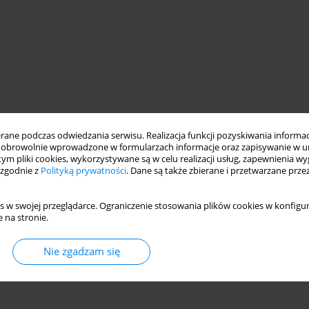
ne podczas odwiedzania serwisu. Realizacja funkcji pozyskiwania informacj
obrowolnie wprowadzone w formularzach informacje oraz zapisywanie w u
 tym pliki cookies, wykorzystywane są w celu realizacji usług, zapewnienia 
 zgodnie z
Polityką prywatności
. Dane są także zbierane i przetwarzane prze
s w swojej przeglądarce. Ograniczenie stosowania plików cookies w konfigur
 na stronie.
Nie zgadzam się