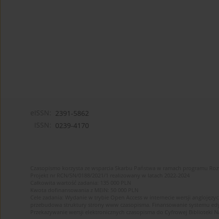
eISSN:
2391-5862
ISSN:
0239-4170
Czasopismo korzysta ze wsparcia Skarbu Państwa w ramach programu Ro
Projekt nr RCN/SN/0188/2021/1 realizowany w latach 2022-2024
Całkowita wartość zadania: 135 000 PLN
Kwota dofinansowania z MEiN: 50 000 PLN
Cele zadania: Wydanie w trybie Open Access w internecie wersji anglojęzyc
przebudowa struktury strony www czasopisma. Finansowanie systemu edytor
Przekazywanie wersji elektronicznych czasopisma do Cyfrowej Bibliotek