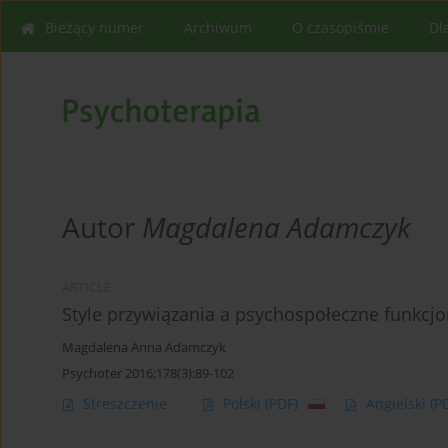
Bieżący numer
Archiwum
O czasopiśmie
Dl
Autor
Magdalena Adamczyk
ARTICLE
Style przywiązania a psychospołeczne funkcj
Magdalena Anna Adamczyk
Psychoter 2016;178(3):89-102
Streszczenie
Polski
(PDF)
Angielski
(P