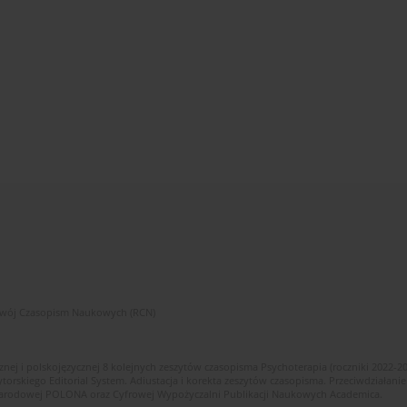
zwój Czasopism Naukowych (RCN)
znej i polskojęzycznej 8 kolejnych zeszytów czasopisma Psychoterapia (roczniki 2022-2
skiego Editorial System. Adiustacja i korekta zeszytów czasopisma. Przeciwdziałanie
i Narodowej POLONA oraz Cyfrowej Wypożyczalni Publikacji Naukowych Academica.