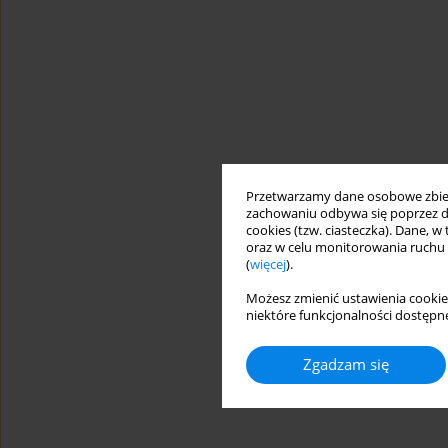
Przetwarzamy dane osobowe zbiera
zachowaniu odbywa się poprzez d
cookies (tzw. ciasteczka). Dane, w
oraz w celu monitorowania ruchu
(
więcej
).
Możesz zmienić ustawienia cookie
niektóre funkcjonalności dostępne
Zgadzam się