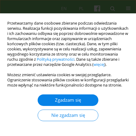
EN
PL
Przetwarzamy dane osobowe zbierane podczas odwiedzania
serwisu. Realizacja funkcji pozyskiwania informacji o użytkownikach
i ich zachowaniu odbywa się poprzez dobrowolnie wprowadzone w
formularzach informacje oraz zapisywanie w urządzeniach
końcowych plików cookies (tzw. ciasteczka). Dane, w tym pliki
cookies, wykorzystywane są w celu realizacji usług, zapewnienia
wygodnego korzystania ze strony oraz w celu monitorowania
ruchu zgodnie z
Polityką prywatności
. Dane są także zbierane i
przetwarzane przez narzędzie Google Analytics (
więcej
).
Autor
Wojciech Sak
Możesz zmienić ustawienia cookies w swojej przeglądarce.
Ograniczenie stosowania plików cookies w konfiguracji przeglądarki
BOOK REVIEW
może wpłynąć na niektóre funkcjonalności dostępne na stronie.
Recenzja. Piotr Bucki, Wojciech Pączek ZŁAP
RÓWNOWAGĘ: JAK DOBRZE ŻYĆ Z ZABURZENIEM
Zgadzam się
AFEKTYWNYM DWUBIEGUNOWYM? Sopot:
Wydawnictwo Smak Słowa, 2018, ss. 235
Nie zgadzam się
Wojciech Sak
Psychoter 2019;189(2):89-90