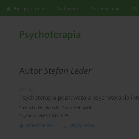
Bieżący numer
Archiwum
O czasopiśmie
Dl
Autor
Stefan Leder
ARTICLE
Psychoterapia poznawcza a psychoterapia int
Stefan Leder
,
Maria M. Siwiak-Kobayashi
Psychoter 2005;132(1):5-25
Streszczenie
Artykuł
(PDF)