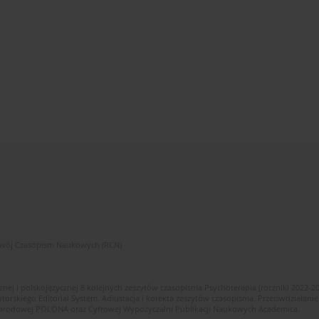
zwój Czasopism Naukowych (RCN)
znej i polskojęzycznej 8 kolejnych zeszytów czasopisma Psychoterapia (roczniki 2022-2
skiego Editorial System. Adiustacja i korekta zeszytów czasopisma. Przeciwdziałanie
i Narodowej POLONA oraz Cyfrowej Wypożyczalni Publikacji Naukowych Academica.