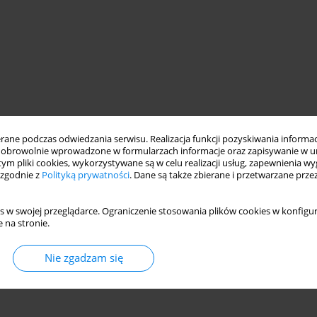
ne podczas odwiedzania serwisu. Realizacja funkcji pozyskiwania informacj
obrowolnie wprowadzone w formularzach informacje oraz zapisywanie w u
 tym pliki cookies, wykorzystywane są w celu realizacji usług, zapewnienia 
 zgodnie z
Polityką prywatności
. Dane są także zbierane i przetwarzane prze
s w swojej przeglądarce. Ograniczenie stosowania plików cookies w konfigur
 na stronie.
Nie zgadzam się