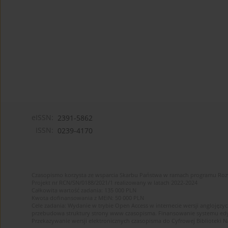
eISSN:
2391-5862
ISSN:
0239-4170
Czasopismo korzysta ze wsparcia Skarbu Państwa w ramach programu Ro
Projekt nr RCN/SN/0188/2021/1 realizowany w latach 2022-2024
Całkowita wartość zadania: 135 000 PLN
Kwota dofinansowania z MEiN: 50 000 PLN
Cele zadania: Wydanie w trybie Open Access w internecie wersji anglojęzyc
przebudowa struktury strony www czasopisma. Finansowanie systemu edytor
Przekazywanie wersji elektronicznych czasopisma do Cyfrowej Bibliotek