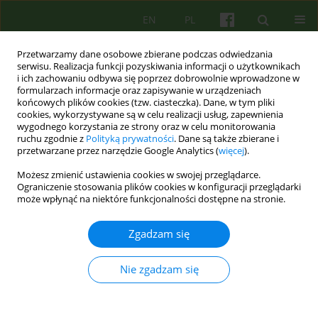
EN
PL
Przetwarzamy dane osobowe zbierane podczas odwiedzania
serwisu. Realizacja funkcji pozyskiwania informacji o użytkownikach
i ich zachowaniu odbywa się poprzez dobrowolnie wprowadzone w
formularzach informacje oraz zapisywanie w urządzeniach
końcowych plików cookies (tzw. ciasteczka). Dane, w tym pliki
cookies, wykorzystywane są w celu realizacji usług, zapewnienia
wygodnego korzystania ze strony oraz w celu monitorowania
ruchu zgodnie z
Polityką prywatności
. Dane są także zbierane i
przetwarzane przez narzędzie Google Analytics (
więcej
).
Autor
Marta Sokolowska
Możesz zmienić ustawienia cookies w swojej przeglądarce.
Ograniczenie stosowania plików cookies w konfiguracji przeglądarki
może wpłynąć na niektóre funkcjonalności dostępne na stronie.
ARTICLE
Relacja terapeutyczna w terapii poznawczo-
Zgadzam się
behawioralnej pacjentów z zaburzeniami
osobowości
Nie zgadzam się
Marta Sokolowska
Psychoter 2013;164(1):23-30
Statystyki