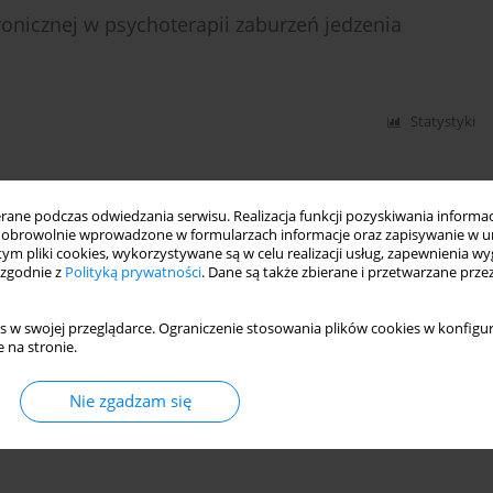
onicznej w psychoterapii zaburzeń jedzenia
Statystyki
ne podczas odwiedzania serwisu. Realizacja funkcji pozyskiwania informacj
obrowolnie wprowadzone w formularzach informacje oraz zapisywanie w u
 tym pliki cookies, wykorzystywane są w celu realizacji usług, zapewnienia 
 zgodnie z
Polityką prywatności
. Dane są także zbierane i przetwarzane prze
s w swojej przeglądarce. Ograniczenie stosowania plików cookies w konfigur
 na stronie.
Nie zgadzam się