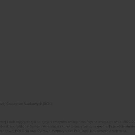
zwój Czasopism Naukowych (RCN)
znej i polskojęzycznej 8 kolejnych zeszytów czasopisma Psychoterapia (roczniki 2022-2
skiego Editorial System. Adiustacja i korekta zeszytów czasopisma. Przeciwdziałanie
i Narodowej POLONA oraz Cyfrowej Wypożyczalni Publikacji Naukowych Academica.