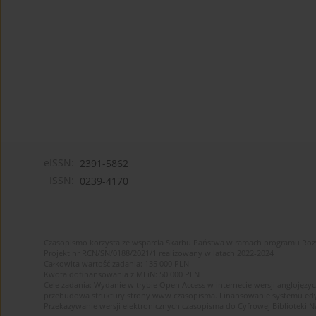
eISSN:
2391-5862
ISSN:
0239-4170
Czasopismo korzysta ze wsparcia Skarbu Państwa w ramach programu Ro
Projekt nr RCN/SN/0188/2021/1 realizowany w latach 2022-2024
Całkowita wartość zadania: 135 000 PLN
Kwota dofinansowania z MEiN: 50 000 PLN
Cele zadania: Wydanie w trybie Open Access w internecie wersji anglojęzyc
przebudowa struktury strony www czasopisma. Finansowanie systemu edytor
Przekazywanie wersji elektronicznych czasopisma do Cyfrowej Bibliotek