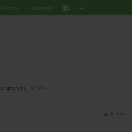
a Autorów
Aktualności
w anoreksji 61-74
Statystyki