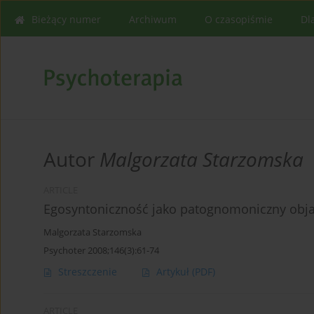
Bieżący numer
Archiwum
O czasopiśmie
Dl
Autor
Malgorzata Starzomska
ARTICLE
Egosyntoniczność jako patognomoniczny obja
Malgorzata Starzomska
Psychoter 2008;146(3):61-74
Streszczenie
Artykuł
(PDF)
ARTICLE