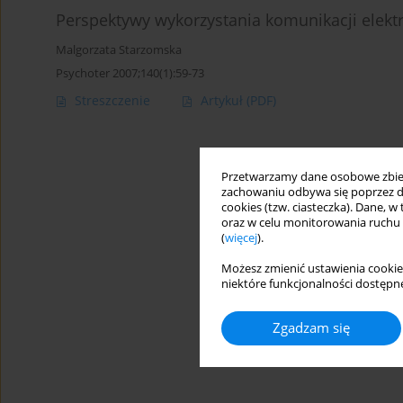
Perspektywy wykorzystania komunikacji elektr
Malgorzata Starzomska
Psychoter 2007;140(1):59-73
Streszczenie
Artykuł
(PDF)
Przetwarzamy dane osobowe zbiera
zachowaniu odbywa się poprzez d
cookies (tzw. ciasteczka). Dane, w
oraz w celu monitorowania ruchu
(
więcej
).
Możesz zmienić ustawienia cookie
niektóre funkcjonalności dostępne
Zgadzam się