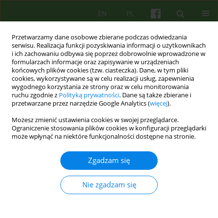
EN
PL
Przetwarzamy dane osobowe zbierane podczas odwiedzania
serwisu. Realizacja funkcji pozyskiwania informacji o użytkownikach
i ich zachowaniu odbywa się poprzez dobrowolnie wprowadzone w
formularzach informacje oraz zapisywanie w urządzeniach
końcowych plików cookies (tzw. ciasteczka). Dane, w tym pliki
cookies, wykorzystywane są w celu realizacji usług, zapewnienia
wygodnego korzystania ze strony oraz w celu monitorowania
ruchu zgodnie z
Polityką prywatności
. Dane są także zbierane i
przetwarzane przez narzędzie Google Analytics (
więcej
).
Autor
Magdalena Poradowska-
Możesz zmienić ustawienia cookies w swojej przeglądarce.
Trzos
Ograniczenie stosowania plików cookies w konfiguracji przeglądarki
może wpłynąć na niektóre funkcjonalności dostępne na stronie.
ARTICLE
Zgadzam się
Sieci społeczne pacjentów z chorobami
afektywnymi
Nie zgadzam się
Magdalena Poradowska-Trzos
,
Dominika Dudek
Psychoter 2007;141(2):29-39