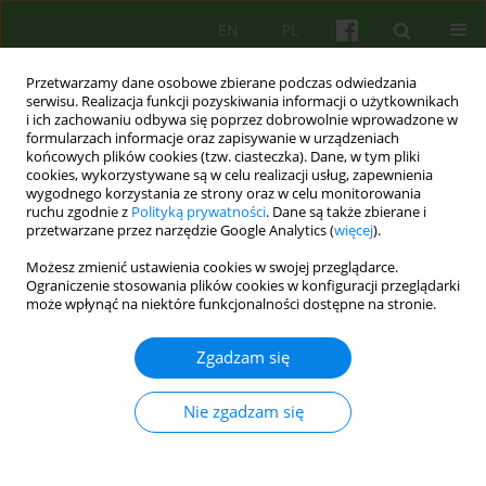
EN
PL
Przetwarzamy dane osobowe zbierane podczas odwiedzania
serwisu. Realizacja funkcji pozyskiwania informacji o użytkownikach
i ich zachowaniu odbywa się poprzez dobrowolnie wprowadzone w
formularzach informacje oraz zapisywanie w urządzeniach
końcowych plików cookies (tzw. ciasteczka). Dane, w tym pliki
cookies, wykorzystywane są w celu realizacji usług, zapewnienia
wygodnego korzystania ze strony oraz w celu monitorowania
ruchu zgodnie z
Polityką prywatności
. Dane są także zbierane i
przetwarzane przez narzędzie Google Analytics (
więcej
).
Autor
Karol Karasiewicz
Możesz zmienić ustawienia cookies w swojej przeglądarce.
Ograniczenie stosowania plików cookies w konfiguracji przeglądarki
może wpłynąć na niektóre funkcjonalności dostępne na stronie.
ARTICLE
Uwarunkowania i konsekwencje depresji
Zgadzam się
poporodowej 55
Magdalena Chrzan-Detkos
,
Anna Dyduch-Maroszek
,
Agnieszka
Nie zgadzam się
Humiecka
,
Karol Karasiewicz
Psychoter 2012;161(2):55-63
Statystyki