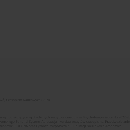
zwój Czasopism Naukowych (RCN)
znej i polskojęzycznej 8 kolejnych zeszytów czasopisma Psychoterapia (roczniki 2022-2
skiego Editorial System. Adiustacja i korekta zeszytów czasopisma. Przeciwdziałanie
i Narodowej POLONA oraz Cyfrowej Wypożyczalni Publikacji Naukowych Academica.