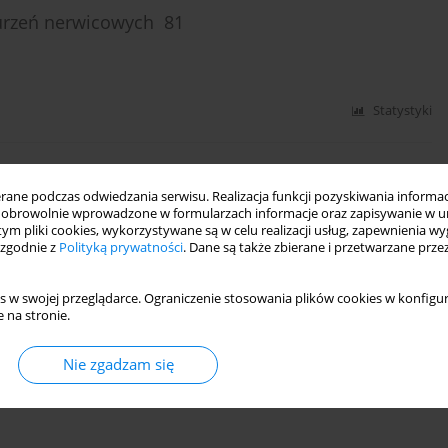
urzeń nerwicowych 81
Statystyki
nia na leczenie 67
ne podczas odwiedzania serwisu. Realizacja funkcji pozyskiwania informacj
obrowolnie wprowadzone w formularzach informacje oraz zapisywanie w u
 tym pliki cookies, wykorzystywane są w celu realizacji usług, zapewnienia 
 zgodnie z
Polityką prywatności
. Dane są także zbierane i przetwarzane prze
Statystyki
s w swojej przeglądarce. Ograniczenie stosowania plików cookies w konfigur
 na stronie.
Nie zgadzam się