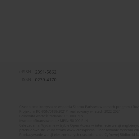
eISSN:
2391-5862
ISSN:
0239-4170
Czasopismo korzysta ze wsparcia Skarbu Państwa w ramach programu Ro
Projekt nr RCN/SN/0188/2021/1 realizowany w latach 2022-2024
Całkowita wartość zadania: 135 000 PLN
Kwota dofinansowania z MEiN: 50 000 PLN
Cele zadania: Wydanie w trybie Open Access w internecie wersji anglojęzyc
przebudowa struktury strony www czasopisma. Finansowanie systemu edytor
Przekazywanie wersji elektronicznych czasopisma do Cyfrowej Bibliotek