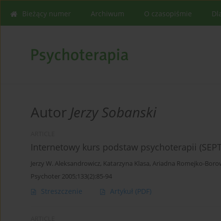
Bieżący numer
Archiwum
O czasopiśmie
Dl
Autor
Jerzy Sobanski
ARTICLE
Internetowy kurs podstaw psychoterapii (S
Jerzy W. Aleksandrowicz
,
Katarzyna Klasa
,
Ariadna Romejko-Boro
Psychoter 2005;133(2):85-94
Streszczenie
Artykuł
(PDF)
ARTICLE