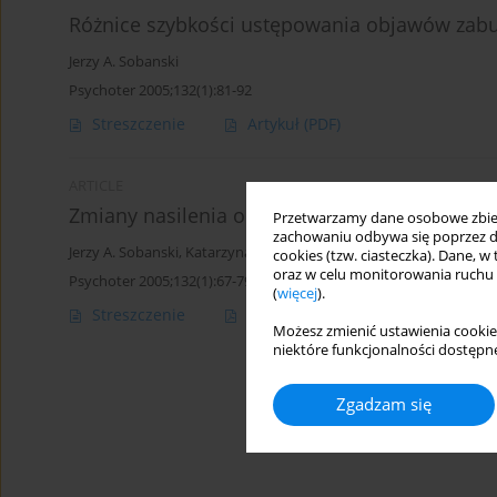
Różnice szybkości ustępowania objawów zab
Jerzy A. Sobanski
Psychoter 2005;132(1):81-92
Streszczenie
Artykuł
(PDF)
ARTICLE
Zmiany nasilenia objawów w okresie oczekiwa
Przetwarzamy dane osobowe zbiera
zachowaniu odbywa się poprzez d
Jerzy A. Sobanski
,
Katarzyna Klasa
cookies (tzw. ciasteczka). Dane, w
oraz w celu monitorowania ruchu
Psychoter 2005;132(1):67-79
(
więcej
).
Streszczenie
Artykuł
(PDF)
Możesz zmienić ustawienia cookie
niektóre funkcjonalności dostępne
Zgadzam się