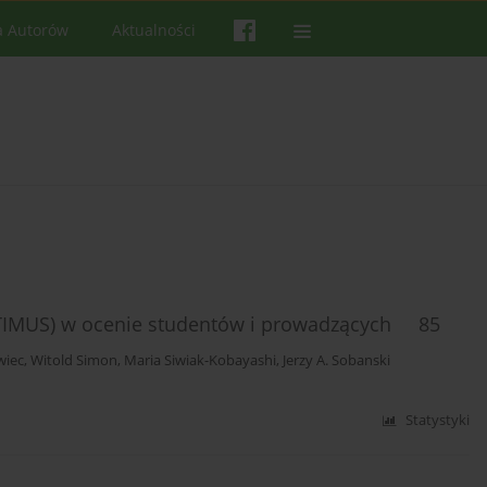
a Autorów
Aktualności
EPTIMUS) w ocenie studentów i prowadzących 85
wiec
,
Witold Simon
,
Maria Siwiak-Kobayashi
,
Jerzy A. Sobanski
Statystyki