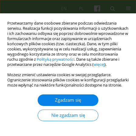
EN
PL
Przetwarzamy dane osobowe zbierane podczas odwiedzania
serwisu. Realizacja funkcji pozyskiwania informacji o użytkownikach
i ich zachowaniu odbywa się poprzez dobrowolnie wprowadzone w
formularzach informacje oraz zapisywanie w urządzeniach
końcowych plików cookies (tzw. ciasteczka). Dane, w tym pliki
cookies, wykorzystywane są w celu realizacji usług, zapewnienia
wygodnego korzystania ze strony oraz w celu monitorowania
ruchu zgodnie z
Polityką prywatności
. Dane są także zbierane i
przetwarzane przez narzędzie Google Analytics (
więcej
).
2/2005 vol. 133
Możesz zmienić ustawienia cookies w swojej przeglądarce.
Ograniczenie stosowania plików cookies w konfiguracji przeglądarki
ARTICLE
może wpłynąć na niektóre funkcjonalności dostępne na stronie.
Użyteczność opisu konfiguracji
Zgadzam się
objawów nerwicowych dla
Nie zgadzam się
potrzeb diagnozy i procesu
terapii 69