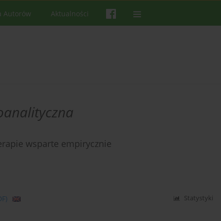
a Autorów
Aktualności
oanalityczna
erapie wsparte empirycznie
DF)
Statystyki