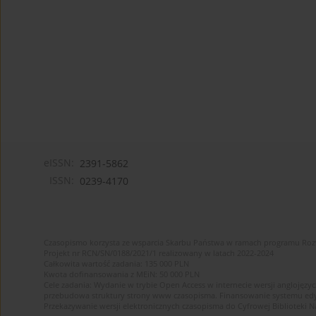
eISSN:
2391-5862
ISSN:
0239-4170
Czasopismo korzysta ze wsparcia Skarbu Państwa w ramach programu Ro
Projekt nr RCN/SN/0188/2021/1 realizowany w latach 2022-2024
Całkowita wartość zadania: 135 000 PLN
Kwota dofinansowania z MEiN: 50 000 PLN
Cele zadania: Wydanie w trybie Open Access w internecie wersji anglojęzyc
przebudowa struktury strony www czasopisma. Finansowanie systemu edytor
Przekazywanie wersji elektronicznych czasopisma do Cyfrowej Bibliotek