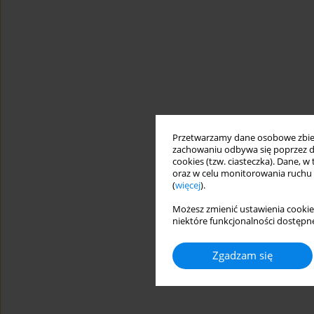
Przetwarzamy dane osobowe zbiera
zachowaniu odbywa się poprzez d
cookies (tzw. ciasteczka). Dane, w
oraz w celu monitorowania ruchu
(
więcej
).
Możesz zmienić ustawienia cookie
niektóre funkcjonalności dostępne
Zgadzam się