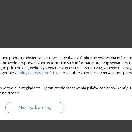
ne podczas odwiedzania serwisu. Realizacja funkcji pozyskiwania informacj
obrowolnie wprowadzone w formularzach informacje oraz zapisywanie w u
 tym pliki cookies, wykorzystywane są w celu realizacji usług, zapewnienia 
 zgodnie z
Polityką prywatności
. Dane są także zbierane i przetwarzane prze
s w swojej przeglądarce. Ograniczenie stosowania plików cookies w konfigur
 na stronie.
Nie zgadzam się