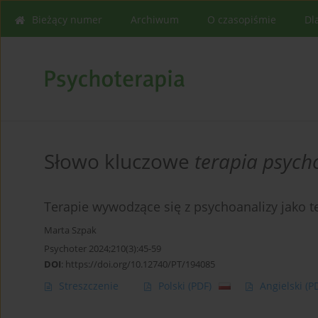
Bieżący numer
Archiwum
O czasopiśmie
Dl
Słowo kluczowe
terapia psych
Terapie wywodzące się z psychoanalizy jako t
Marta Szpak
Psychoter 2024;210(3):45-59
DOI
:
https://doi.org/10.12740/PT/194085
Streszczenie
Polski
(PDF)
Angielski
(P