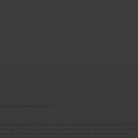
zwój Czasopism Naukowych (RCN)
znej i polskojęzycznej 8 kolejnych zeszytów czasopisma Psychoterapia (roczniki 2022-2
skiego Editorial System. Adiustacja i korekta zeszytów czasopisma. Przeciwdziałanie
i Narodowej POLONA oraz Cyfrowej Wypożyczalni Publikacji Naukowych Academica.