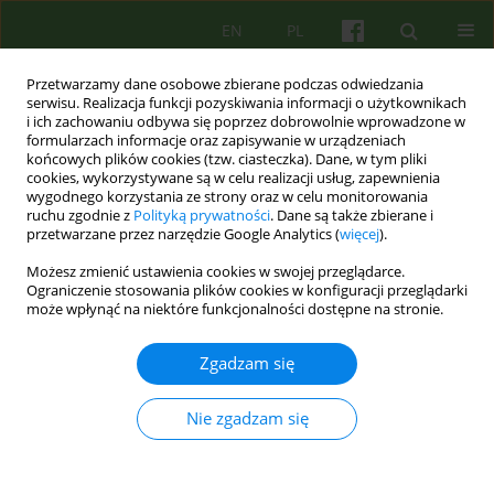
EN
PL
Przetwarzamy dane osobowe zbierane podczas odwiedzania
serwisu. Realizacja funkcji pozyskiwania informacji o użytkownikach
i ich zachowaniu odbywa się poprzez dobrowolnie wprowadzone w
formularzach informacje oraz zapisywanie w urządzeniach
końcowych plików cookies (tzw. ciasteczka). Dane, w tym pliki
cookies, wykorzystywane są w celu realizacji usług, zapewnienia
wygodnego korzystania ze strony oraz w celu monitorowania
ruchu zgodnie z
Polityką prywatności
. Dane są także zbierane i
przetwarzane przez narzędzie Google Analytics (
więcej
).
Słowo kluczowe
terapia
Możesz zmienić ustawienia cookies w swojej przeglądarce.
poznawczo- behawioralna
Ograniczenie stosowania plików cookies w konfiguracji przeglądarki
może wpłynąć na niektóre funkcjonalności dostępne na stronie.
ARTICLE
Zgadzam się
Terapia poznawczo-behawioralna uzależnienia od
Internetu
Nie zgadzam się
Joanna Matuszczak-Świgoń
,
Weronika Bednarowska
Psychoter 2019;188(1):63-73