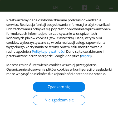
EN
PL
Przetwarzamy dane osobowe zbierane podczas odwiedzania
serwisu. Realizacja funkcji pozyskiwania informacji o użytkownikach
i ich zachowaniu odbywa się poprzez dobrowolnie wprowadzone w
formularzach informacje oraz zapisywanie w urządzeniach
końcowych plików cookies (tzw. ciasteczka). Dane, w tym pliki
cookies, wykorzystywane są w celu realizacji usług, zapewnienia
wygodnego korzystania ze strony oraz w celu monitorowania
ruchu zgodnie z
Polityką prywatności
. Dane są także zbierane i
przetwarzane przez narzędzie Google Analytics (
więcej
).
Słowo kluczowe
sexuality
Możesz zmienić ustawienia cookies w swojej przeglądarce.
Ograniczenie stosowania plików cookies w konfiguracji przeglądarki
ARTICLE
może wpłynąć na niektóre funkcjonalności dostępne na stronie.
Od masturbacyjnego obłędu do zdrowia
seksualnego. Zmiany w postrzeganiu
Zgadzam się
autoerotyzmu w dyskursie medycznym i terapii
Nie zgadzam się
Marta Dora
,
Magdalena Mijas
Psychoter 2012;162(3):65-75
Statystyki