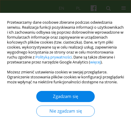
EN
PL
Przetwarzamy dane osobowe zbierane podczas odwiedzania
serwisu. Realizacja funkcji pozyskiwania informacji o użytkownikach
i ich zachowaniu odbywa się poprzez dobrowolnie wprowadzone w
formularzach informacje oraz zapisywanie w urządzeniach
końcowych plików cookies (tzw. ciasteczka). Dane, w tym pliki
cookies, wykorzystywane są w celu realizacji usług, zapewnienia
wygodnego korzystania ze strony oraz w celu monitorowania
ruchu zgodnie z
Polityką prywatności
. Dane są także zbierane i
przetwarzane przez narzędzie Google Analytics (
więcej
).
Słowo kluczowe
Możesz zmienić ustawienia cookies w swojej przeglądarce.
samookaleczenia bez intencji
Ograniczenie stosowania plików cookies w konfiguracji przeglądarki
może wpłynąć na niektóre funkcjonalności dostępne na stronie.
samobójczej (NSSI)
Zgadzam się
Samookaleczenia u młodzieży w świetle
Nie zgadzam się
współczesnej psychopatologii i psychoterapii
Katarzyna Nowicka-Pasternak
Psychoter 2025;215(4):49-66