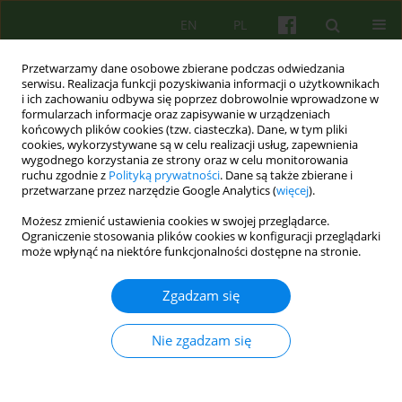
EN
PL
Przetwarzamy dane osobowe zbierane podczas odwiedzania
serwisu. Realizacja funkcji pozyskiwania informacji o użytkownikach
i ich zachowaniu odbywa się poprzez dobrowolnie wprowadzone w
formularzach informacje oraz zapisywanie w urządzeniach
końcowych plików cookies (tzw. ciasteczka). Dane, w tym pliki
cookies, wykorzystywane są w celu realizacji usług, zapewnienia
wygodnego korzystania ze strony oraz w celu monitorowania
ruchu zgodnie z
Polityką prywatności
. Dane są także zbierane i
przetwarzane przez narzędzie Google Analytics (
więcej
).
Słowo kluczowe
relation
Możesz zmienić ustawienia cookies w swojej przeglądarce.
Ograniczenie stosowania plików cookies w konfiguracji przeglądarki
może wpłynąć na niektóre funkcjonalności dostępne na stronie.
ARTICLE
Kępiński jako lekarz
Zgadzam się
Jerzy W. Aleksandrowicz
Psychoter 2012;163(4):11-17
Nie zgadzam się
Statystyki
Streszczenie
Artykuł
(PDF)