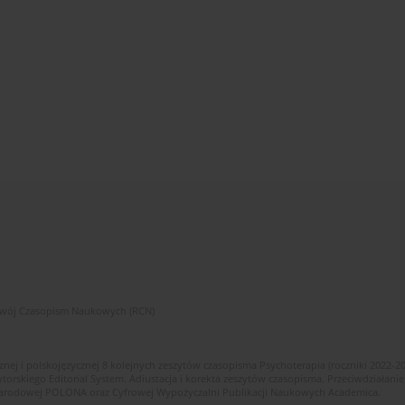
zwój Czasopism Naukowych (RCN)
znej i polskojęzycznej 8 kolejnych zeszytów czasopisma Psychoterapia (roczniki 2022-2
skiego Editorial System. Adiustacja i korekta zeszytów czasopisma. Przeciwdziałanie
i Narodowej POLONA oraz Cyfrowej Wypożyczalni Publikacji Naukowych Academica.