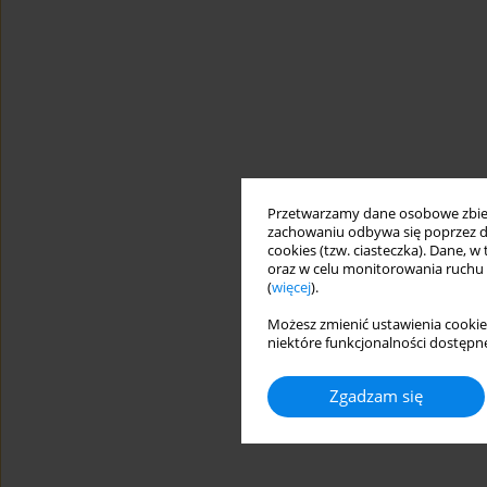
Przetwarzamy dane osobowe zbiera
zachowaniu odbywa się poprzez d
cookies (tzw. ciasteczka). Dane, w
oraz w celu monitorowania ruchu
(
więcej
).
Możesz zmienić ustawienia cookie
niektóre funkcjonalności dostępne
Zgadzam się