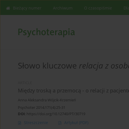
Bieżący numer
Archiwum
O czasopiśmie
Dl
Słowo kluczowe
relacja z oso
ARTICLE
Między troską a przemocą - o relacji z pacje
Anna Aleksandra Wójcik-Krzemień
Psychoter 2014;171(4):25-31
DOI
:
https://doi.org/10.12740/PT/30719
Streszczenie
Artykuł
(PDF)