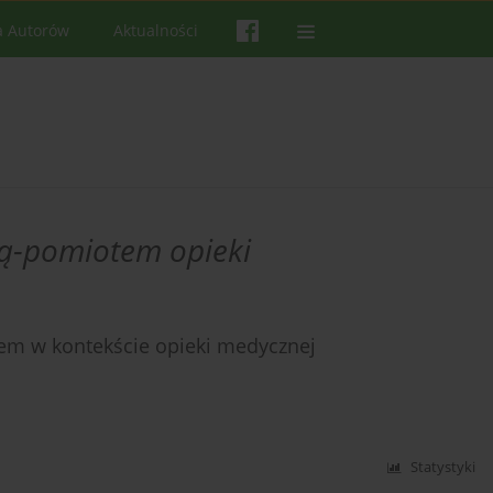
a Autorów
Aktualności
bą-pomiotem opieki
ntem w kontekście opieki medycznej
Statystyki