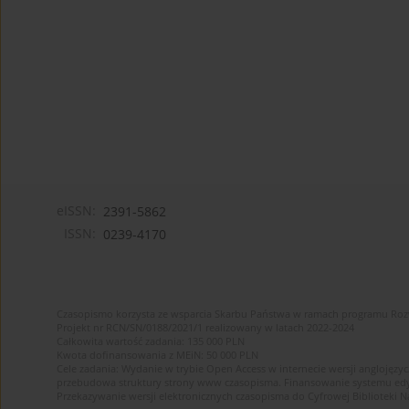
eISSN:
2391-5862
ISSN:
0239-4170
Czasopismo korzysta ze wsparcia Skarbu Państwa w ramach programu Ro
Projekt nr RCN/SN/0188/2021/1 realizowany w latach 2022-2024
Całkowita wartość zadania: 135 000 PLN
Kwota dofinansowania z MEiN: 50 000 PLN
Cele zadania: Wydanie w trybie Open Access w internecie wersji anglojęzyc
przebudowa struktury strony www czasopisma. Finansowanie systemu edytor
Przekazywanie wersji elektronicznych czasopisma do Cyfrowej Bibliotek