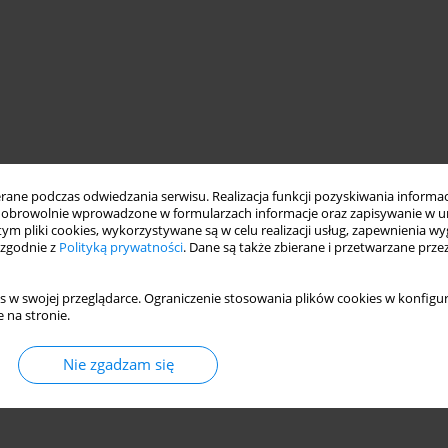
ne podczas odwiedzania serwisu. Realizacja funkcji pozyskiwania informacj
obrowolnie wprowadzone w formularzach informacje oraz zapisywanie w u
 tym pliki cookies, wykorzystywane są w celu realizacji usług, zapewnienia 
 zgodnie z
Polityką prywatności
. Dane są także zbierane i przetwarzane prze
s w swojej przeglądarce. Ograniczenie stosowania plików cookies w konfigur
 na stronie.
Nie zgadzam się