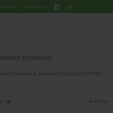
a Autorów
Aktualności
sowania przemocy
wania Przemocy w związkach intymnych (KPDiSP)
DF)
Statystyki