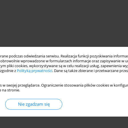
ne podczas odwiedzania serwisu. Realizacja funkcji pozyskiwania informacj
obrowolnie wprowadzone w formularzach informacje oraz zapisywanie w u
 tym pliki cookies, wykorzystywane są w celu realizacji usług, zapewnienia 
 zgodnie z
Polityką prywatności
. Dane są także zbierane i przetwarzane prze
s w swojej przeglądarce. Ograniczenie stosowania plików cookies w konfigur
 na stronie.
Nie zgadzam się