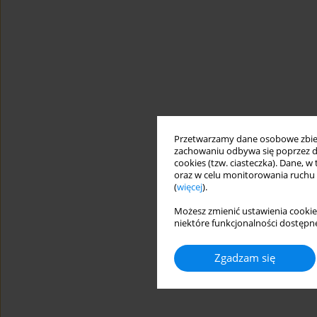
Przetwarzamy dane osobowe zbiera
zachowaniu odbywa się poprzez d
cookies (tzw. ciasteczka). Dane, w
oraz w celu monitorowania ruchu
(
więcej
).
Możesz zmienić ustawienia cookie
niektóre funkcjonalności dostępne
Zgadzam się