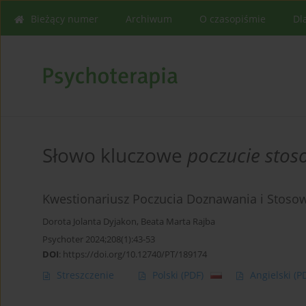
Bieżący numer
Archiwum
O czasopiśmie
Dl
Słowo kluczowe
poczucie sto
Kwestionariusz Poczucia Doznawania i Stoso
Dorota Jolanta Dyjakon
,
Beata Marta Rajba
Psychoter 2024;208(1):43-53
DOI
:
https://doi.org/10.12740/PT/189174
Streszczenie
Polski
(PDF)
Angielski
(P