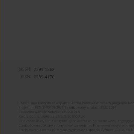
eISSN:
2391-5862
ISSN:
0239-4170
Czasopismo korzysta ze wsparcia Skarbu Państwa w ramach programu Ro
Projekt nr RCN/SN/0188/2021/1 realizowany w latach 2022-2024
Całkowita wartość zadania: 135 000 PLN
Kwota dofinansowania z MEiN: 50 000 PLN
Cele zadania: Wydanie w trybie Open Access w internecie wersji anglojęzyc
przebudowa struktury strony www czasopisma. Finansowanie systemu edytor
Przekazywanie wersji elektronicznych czasopisma do Cyfrowej Bibliotek