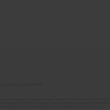
zwój Czasopism Naukowych (RCN)
znej i polskojęzycznej 8 kolejnych zeszytów czasopisma Psychoterapia (roczniki 2022-2
skiego Editorial System. Adiustacja i korekta zeszytów czasopisma. Przeciwdziałanie
i Narodowej POLONA oraz Cyfrowej Wypożyczalni Publikacji Naukowych Academica.