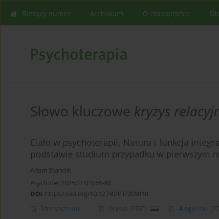
Bieżący numer
Archiwum
O czasopiśmie
Dl
Słowo kluczowe
kryzys relacyj
Ciało w psychoterapii. Natura i funkcja integr
podstawie studium przypadku w pierwszym ro
Adam Stanclik
Psychoter 2025;214(3):65-80
DOI
:
https://doi.org/10.12740/PT/209818
Streszczenie
Polski
(PDF)
Angielski
(P