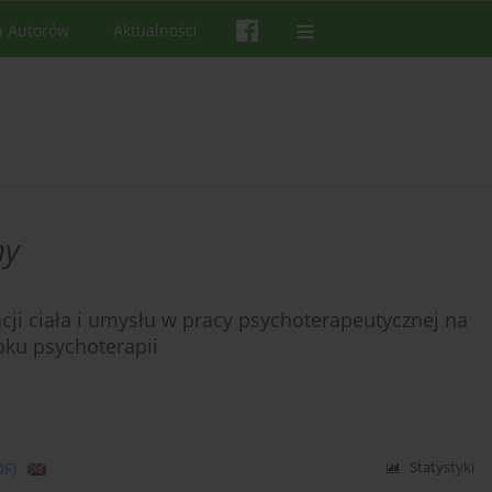
a Autorów
Aktualności
ny
acji ciała i umysłu w pracy psychoterapeutycznej na
ku psychoterapii
DF)
Statystyki