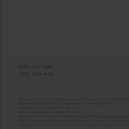
eISSN:
2391-5862
ISSN:
0239-4170
Czasopismo korzysta ze wsparcia Skarbu Państwa w ramach programu Ro
Projekt nr RCN/SN/0188/2021/1 realizowany w latach 2022-2024
Całkowita wartość zadania: 135 000 PLN
Kwota dofinansowania z MEiN: 50 000 PLN
Cele zadania: Wydanie w trybie Open Access w internecie wersji anglojęzyc
przebudowa struktury strony www czasopisma. Finansowanie systemu edytor
Przekazywanie wersji elektronicznych czasopisma do Cyfrowej Bibliotek