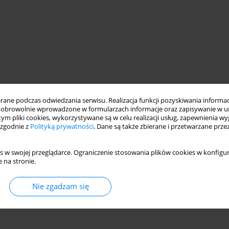
ne podczas odwiedzania serwisu. Realizacja funkcji pozyskiwania informacj
obrowolnie wprowadzone w formularzach informacje oraz zapisywanie w u
 tym pliki cookies, wykorzystywane są w celu realizacji usług, zapewnienia 
 zgodnie z
Polityką prywatności
. Dane są także zbierane i przetwarzane prze
s w swojej przeglądarce. Ograniczenie stosowania plików cookies w konfigur
 na stronie.
Nie zgadzam się