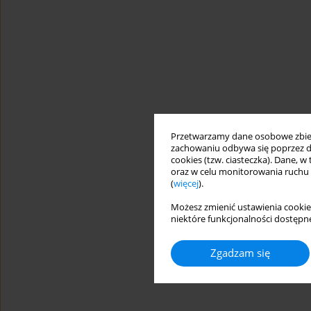
Przetwarzamy dane osobowe zbiera
zachowaniu odbywa się poprzez d
cookies (tzw. ciasteczka). Dane, w
oraz w celu monitorowania ruchu
(
więcej
).
Możesz zmienić ustawienia cookie
niektóre funkcjonalności dostępne
Zgadzam się