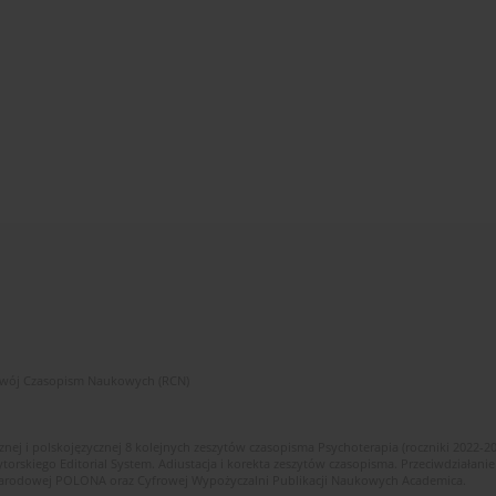
zwój Czasopism Naukowych (RCN)
znej i polskojęzycznej 8 kolejnych zeszytów czasopisma Psychoterapia (roczniki 2022-2
skiego Editorial System. Adiustacja i korekta zeszytów czasopisma. Przeciwdziałanie
i Narodowej POLONA oraz Cyfrowej Wypożyczalni Publikacji Naukowych Academica.