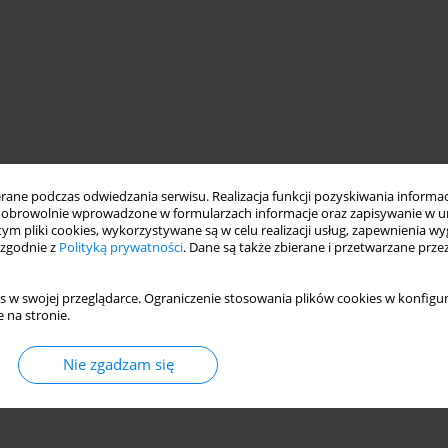
ne podczas odwiedzania serwisu. Realizacja funkcji pozyskiwania informacj
obrowolnie wprowadzone w formularzach informacje oraz zapisywanie w u
 tym pliki cookies, wykorzystywane są w celu realizacji usług, zapewnienia 
 zgodnie z
Polityką prywatności
. Dane są także zbierane i przetwarzane prze
s w swojej przeglądarce. Ograniczenie stosowania plików cookies w konfigur
 na stronie.
Nie zgadzam się