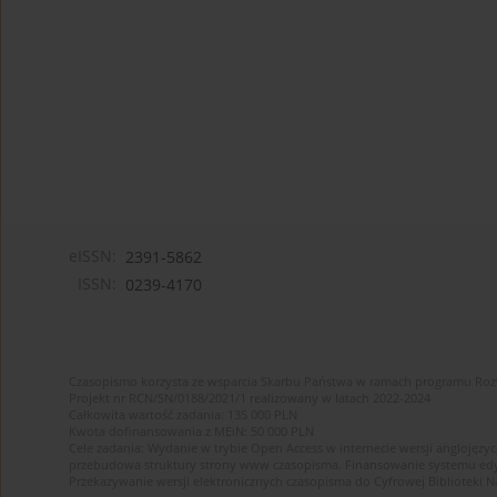
eISSN:
2391-5862
ISSN:
0239-4170
Czasopismo korzysta ze wsparcia Skarbu Państwa w ramach programu Ro
Projekt nr RCN/SN/0188/2021/1 realizowany w latach 2022-2024
Całkowita wartość zadania: 135 000 PLN
Kwota dofinansowania z MEiN: 50 000 PLN
Cele zadania: Wydanie w trybie Open Access w internecie wersji anglojęzyc
przebudowa struktury strony www czasopisma. Finansowanie systemu edytor
Przekazywanie wersji elektronicznych czasopisma do Cyfrowej Bibliotek