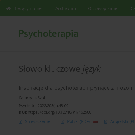
Bieżący numer
Archiwum
O czasopiśmie
Dl
Słowo kluczowe
język
Inspiracje dla psychoterapii płynące z filozofi
Katarzyna Szol
Psychoter 2022;203(4):43-60
DOI
:
https://doi.org/10.12740/PT/162500
Streszczenie
Polski
(PDF)
Angielski
(P