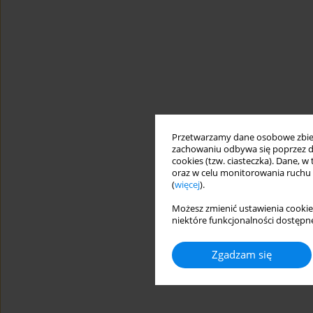
Przetwarzamy dane osobowe zbiera
zachowaniu odbywa się poprzez d
cookies (tzw. ciasteczka). Dane, w
oraz w celu monitorowania ruchu
(
więcej
).
Możesz zmienić ustawienia cookie
niektóre funkcjonalności dostępne
Zgadzam się