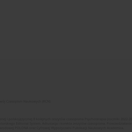
zwój Czasopism Naukowych (RCN)
znej i polskojęzycznej 8 kolejnych zeszytów czasopisma Psychoterapia (roczniki 2022-2
skiego Editorial System. Adiustacja i korekta zeszytów czasopisma. Przeciwdziałanie
i Narodowej POLONA oraz Cyfrowej Wypożyczalni Publikacji Naukowych Academica.