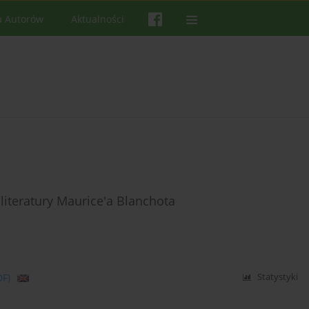
a Autorów
Aktualności
i literatury Maurice'a Blanchota
DF)
Statystyki