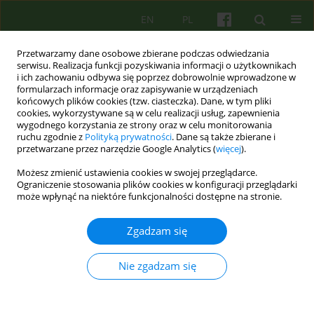
EN
PL
Przetwarzamy dane osobowe zbierane podczas odwiedzania
serwisu. Realizacja funkcji pozyskiwania informacji o użytkownikach
i ich zachowaniu odbywa się poprzez dobrowolnie wprowadzone w
formularzach informacje oraz zapisywanie w urządzeniach
końcowych plików cookies (tzw. ciasteczka). Dane, w tym pliki
cookies, wykorzystywane są w celu realizacji usług, zapewnienia
wygodnego korzystania ze strony oraz w celu monitorowania
ruchu zgodnie z
Polityką prywatności
. Dane są także zbierane i
przetwarzane przez narzędzie Google Analytics (
więcej
).
Słowo kluczowe
fenomenology
Możesz zmienić ustawienia cookies w swojej przeglądarce.
Ograniczenie stosowania plików cookies w konfiguracji przeglądarki
może wpłynąć na niektóre funkcjonalności dostępne na stronie.
ARTICLE
Spotkanie koncepcji Antoniego Kępińskiego i
Zgadzam się
Karola Wojtyły w świetle
fenomenologii: inspiracje dla psychoterapii i
Nie zgadzam się
psychiatrii
Artur Mnich
Psychoter 2012;163(4):27-37