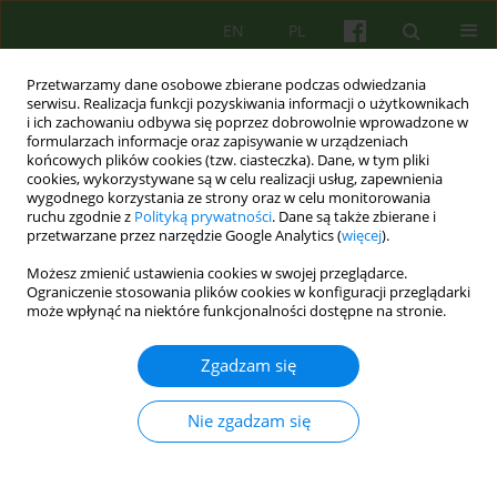
EN
PL
Przetwarzamy dane osobowe zbierane podczas odwiedzania
serwisu. Realizacja funkcji pozyskiwania informacji o użytkownikach
i ich zachowaniu odbywa się poprzez dobrowolnie wprowadzone w
formularzach informacje oraz zapisywanie w urządzeniach
końcowych plików cookies (tzw. ciasteczka). Dane, w tym pliki
cookies, wykorzystywane są w celu realizacji usług, zapewnienia
wygodnego korzystania ze strony oraz w celu monitorowania
ruchu zgodnie z
Polityką prywatności
. Dane są także zbierane i
przetwarzane przez narzędzie Google Analytics (
więcej
).
Słowo kluczowe
Terapia
Możesz zmienić ustawienia cookies w swojej przeglądarce.
hybrydowa
Ograniczenie stosowania plików cookies w konfiguracji przeglądarki
może wpłynąć na niektóre funkcjonalności dostępne na stronie.
Maile wysyłane do oddziału zamkniętego jako
Zgadzam się
czynnik leczący w hybrydowej terapii
ambulatoryjnej pacjenta z rozpoznaniem
Nie zgadzam się
schizofrenii
Krzysztof Walczewski