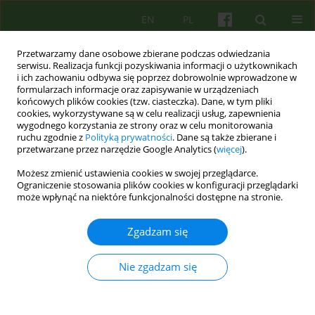
EN
PL
Przetwarzamy dane osobowe zbierane podczas odwiedzania
serwisu. Realizacja funkcji pozyskiwania informacji o użytkownikach
i ich zachowaniu odbywa się poprzez dobrowolnie wprowadzone w
formularzach informacje oraz zapisywanie w urządzeniach
końcowych plików cookies (tzw. ciasteczka). Dane, w tym pliki
cookies, wykorzystywane są w celu realizacji usług, zapewnienia
wygodnego korzystania ze strony oraz w celu monitorowania
ruchu zgodnie z
Polityką prywatności
. Dane są także zbierane i
przetwarzane przez narzędzie Google Analytics (
więcej
).
Autor
Wojciech Korzeniowski
Możesz zmienić ustawienia cookies w swojej przeglądarce.
Ograniczenie stosowania plików cookies w konfiguracji przeglądarki
Aspekty terapeutyczne oddziału zamkniętego.
może wpłynąć na niektóre funkcjonalności dostępne na stronie.
Część II
Zgadzam się
Krzysztof Walczewski
,
Wojciech Korzeniowski
,
Irena Najbar
,
Małgorzata Pruss
,
Aneta Ferlak
,
Agnieszka Fusińska - Korpik
Psychoter 2023;204(1):53-66
Nie zgadzam się
DOI
:
https://doi.org/10.12740/PT/165798
Statystyki