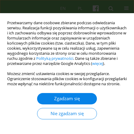
EN
PL
Przetwarzamy dane osobowe zbierane podczas odwiedzania
serwisu. Realizacja funkcji pozyskiwania informacji o użytkownikach
i ich zachowaniu odbywa się poprzez dobrowolnie wprowadzone w
formularzach informacje oraz zapisywanie w urządzeniach
końcowych plików cookies (tzw. ciasteczka). Dane, w tym pliki
cookies, wykorzystywane są w celu realizacji usług, zapewnienia
wygodnego korzystania ze strony oraz w celu monitorowania
ruchu zgodnie z
Polityką prywatności
. Dane są także zbierane i
przetwarzane przez narzędzie Google Analytics (
więcej
).
Autor
Maria Rozanska
Możesz zmienić ustawienia cookies w swojej przeglądarce.
Ograniczenie stosowania plików cookies w konfiguracji przeglądarki
może wpłynąć na niektóre funkcjonalności dostępne na stronie.
ARTICLE
Źródła nurtu psychoterapeutycznego w
Zgadzam się
warunkach ośrodków oświatowych — refleksje
własne
Nie zgadzam się
Maria Rozanska
Psychoter 2011;157(2):39-43
Statystyki