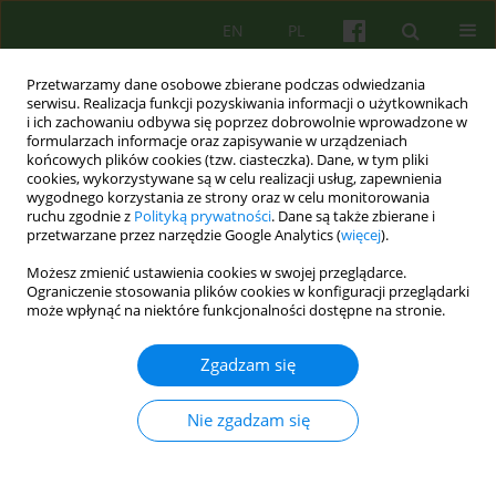
EN
PL
Przetwarzamy dane osobowe zbierane podczas odwiedzania
serwisu. Realizacja funkcji pozyskiwania informacji o użytkownikach
i ich zachowaniu odbywa się poprzez dobrowolnie wprowadzone w
formularzach informacje oraz zapisywanie w urządzeniach
końcowych plików cookies (tzw. ciasteczka). Dane, w tym pliki
cookies, wykorzystywane są w celu realizacji usług, zapewnienia
wygodnego korzystania ze strony oraz w celu monitorowania
ruchu zgodnie z
Polityką prywatności
. Dane są także zbierane i
przetwarzane przez narzędzie Google Analytics (
więcej
).
Autor
Izabella Haertlé
Możesz zmienić ustawienia cookies w swojej przeglądarce.
Ograniczenie stosowania plików cookies w konfiguracji przeglądarki
Bezpieczne środowisko i osobiste zaangażowanie
może wpłynąć na niektóre funkcjonalności dostępne na stronie.
- retrospektywna analiza czynników sprzyjających
wyjściu z zagrożenia niedostosowaniem
Zgadzam się
społecznym
Nie zgadzam się
Izabella Haertlé
Psychoter 2025;214(3):21-41
DOI
:
https://doi.org/10.12740/PT/207529