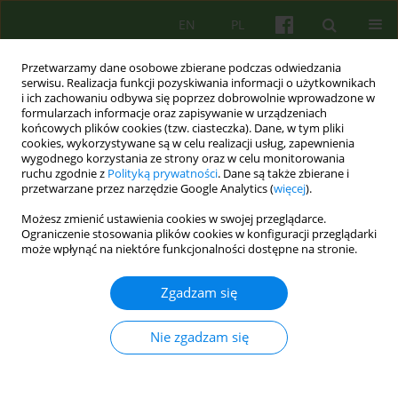
EN
PL
Przetwarzamy dane osobowe zbierane podczas odwiedzania
serwisu. Realizacja funkcji pozyskiwania informacji o użytkownikach
i ich zachowaniu odbywa się poprzez dobrowolnie wprowadzone w
formularzach informacje oraz zapisywanie w urządzeniach
końcowych plików cookies (tzw. ciasteczka). Dane, w tym pliki
cookies, wykorzystywane są w celu realizacji usług, zapewnienia
wygodnego korzystania ze strony oraz w celu monitorowania
ruchu zgodnie z
Polityką prywatności
. Dane są także zbierane i
przetwarzane przez narzędzie Google Analytics (
więcej
).
Słowo kluczowe
relacje w
Możesz zmienić ustawienia cookies w swojej przeglądarce.
rodzinie
Ograniczenie stosowania plików cookies w konfiguracji przeglądarki
może wpłynąć na niektóre funkcjonalności dostępne na stronie.
Terapia strategiczna skoncentrowana na
Zgadzam się
rozwiązywaniu złych relacji w rodzinie
Nie zgadzam się
Wiesław Sikorski
Psychoter 2025;214(3):5-19
DOI
:
https://doi.org/10.12740/PT/210613