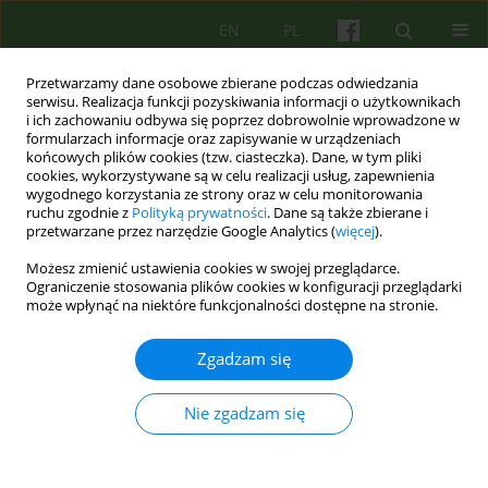
EN
PL
Przetwarzamy dane osobowe zbierane podczas odwiedzania
serwisu. Realizacja funkcji pozyskiwania informacji o użytkownikach
i ich zachowaniu odbywa się poprzez dobrowolnie wprowadzone w
formularzach informacje oraz zapisywanie w urządzeniach
końcowych plików cookies (tzw. ciasteczka). Dane, w tym pliki
cookies, wykorzystywane są w celu realizacji usług, zapewnienia
wygodnego korzystania ze strony oraz w celu monitorowania
ruchu zgodnie z
Polityką prywatności
. Dane są także zbierane i
przetwarzane przez narzędzie Google Analytics (
więcej
).
Autor
Paulina Michalska
Możesz zmienić ustawienia cookies w swojej przeglądarce.
Ograniczenie stosowania plików cookies w konfiguracji przeglądarki
może wpłynąć na niektóre funkcjonalności dostępne na stronie.
ARTICLE
Grupa Balinta w relacji lekarz–pacjent – założenia,
Zgadzam się
cele i znaczenie
Bertrand Janota
,
Paulina Michalska
Nie zgadzam się
Psychoter 2020;194(3):59-68
DOI
:
https://doi.org/10.12740/PT/127021
Statystyki