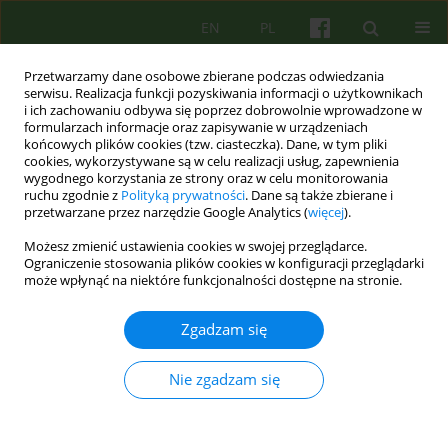
EN
PL
Przetwarzamy dane osobowe zbierane podczas odwiedzania
serwisu. Realizacja funkcji pozyskiwania informacji o użytkownikach
i ich zachowaniu odbywa się poprzez dobrowolnie wprowadzone w
formularzach informacje oraz zapisywanie w urządzeniach
końcowych plików cookies (tzw. ciasteczka). Dane, w tym pliki
cookies, wykorzystywane są w celu realizacji usług, zapewnienia
wygodnego korzystania ze strony oraz w celu monitorowania
ruchu zgodnie z
Polityką prywatności
. Dane są także zbierane i
przetwarzane przez narzędzie Google Analytics (
więcej
).
Autor
Maja Stanko
Możesz zmienić ustawienia cookies w swojej przeglądarce.
Ograniczenie stosowania plików cookies w konfiguracji przeglądarki
może wpłynąć na niektóre funkcjonalności dostępne na stronie.
ARTICLE
Arteterapia — mechanizmy działania z
Zgadzam się
perspektywy neuropsychologii 29-35
Maja Stanko
Nie zgadzam się
Psychoter 2009;149(2):29-35
Statystyki