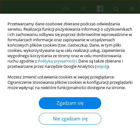
EN
PL
Przetwarzamy dane osobowe zbierane podczas odwiedzania
serwisu. Realizacja funkcji pozyskiwania informacji o użytkownikach
i ich zachowaniu odbywa się poprzez dobrowolnie wprowadzone w
formularzach informacje oraz zapisywanie w urządzeniach
końcowych plików cookies (tzw. ciasteczka). Dane, w tym pliki
cookies, wykorzystywane są w celu realizacji usług, zapewnienia
wygodnego korzystania ze strony oraz w celu monitorowania
ruchu zgodnie z
Polityką prywatności
. Dane są także zbierane i
przetwarzane przez narzędzie Google Analytics (
więcej
).
2/2009 vol. 149
Możesz zmienić ustawienia cookies w swojej przeglądarce.
Ograniczenie stosowania plików cookies w konfiguracji przeglądarki
ARTICLE
może wpłynąć na niektóre funkcjonalności dostępne na stronie.
Arteterapia — mechanizmy
Zgadzam się
działania z perspektywy
Nie zgadzam się
neuropsychologii 29-35