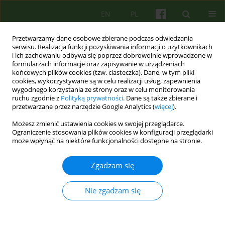
EN
PL
Przetwarzamy dane osobowe zbierane podczas odwiedzania
serwisu. Realizacja funkcji pozyskiwania informacji o użytkownikach
i ich zachowaniu odbywa się poprzez dobrowolnie wprowadzone w
formularzach informacje oraz zapisywanie w urządzeniach
końcowych plików cookies (tzw. ciasteczka). Dane, w tym pliki
cookies, wykorzystywane są w celu realizacji usług, zapewnienia
wygodnego korzystania ze strony oraz w celu monitorowania
ruchu zgodnie z
Polityką prywatności
. Dane są także zbierane i
przetwarzane przez narzędzie Google Analytics (
więcej
).
Autor
Joanna Wieliczko
Możesz zmienić ustawienia cookies w swojej przeglądarce.
Ograniczenie stosowania plików cookies w konfiguracji przeglądarki
może wpłynąć na niektóre funkcjonalności dostępne na stronie.
ARTICLE
Neuro-lingwistyczna psychoterapia w leczeniu
Zgadzam się
zaburzeń lękowych
Przemysław Turkowski
,
Jan Jędrzejczyk
,
Mirosława Huflejt-Łukasik
,
Nie zgadzam się
Joanna Wieliczko
Psychoter 2016;178(3):53-62
Statystyki