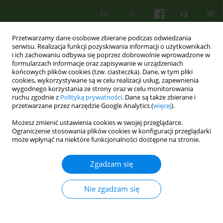
EN
PL
Przetwarzamy dane osobowe zbierane podczas odwiedzania
serwisu. Realizacja funkcji pozyskiwania informacji o użytkownikach
i ich zachowaniu odbywa się poprzez dobrowolnie wprowadzone w
formularzach informacje oraz zapisywanie w urządzeniach
końcowych plików cookies (tzw. ciasteczka). Dane, w tym pliki
cookies, wykorzystywane są w celu realizacji usług, zapewnienia
wygodnego korzystania ze strony oraz w celu monitorowania
ruchu zgodnie z
Polityką prywatności
. Dane są także zbierane i
przetwarzane przez narzędzie Google Analytics (
więcej
).
Autor
Jaroslaw Gliszczyltski
Możesz zmienić ustawienia cookies w swojej przeglądarce.
Ograniczenie stosowania plików cookies w konfiguracji przeglądarki
może wpłynąć na niektóre funkcjonalności dostępne na stronie.
ARTICLE
Psychodrama i psychoanaliza - podejście
Zgadzam się
integracyjne
Jaroslaw Gliszczyltski
Nie zgadzam się
Psychoter 2005;135(4):15-21
Statystyki