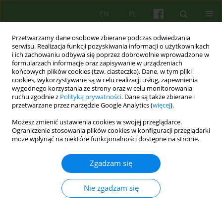
EN
PL
Przetwarzamy dane osobowe zbierane podczas odwiedzania
serwisu. Realizacja funkcji pozyskiwania informacji o użytkownikach
i ich zachowaniu odbywa się poprzez dobrowolnie wprowadzone w
formularzach informacje oraz zapisywanie w urządzeniach
końcowych plików cookies (tzw. ciasteczka). Dane, w tym pliki
cookies, wykorzystywane są w celu realizacji usług, zapewnienia
wygodnego korzystania ze strony oraz w celu monitorowania
ruchu zgodnie z
Polityką prywatności
. Dane są także zbierane i
przetwarzane przez narzędzie Google Analytics (
więcej
).
Autor
Jakub Przybyła
Możesz zmienić ustawienia cookies w swojej przeglądarce.
Ograniczenie stosowania plików cookies w konfiguracji przeglądarki
może wpłynąć na niektóre funkcjonalności dostępne na stronie.
ARTICLE
Neurobiologiczne podstawy psychoterapii
Zgadzam się
Jakub Przybyła
Psychoter 2016;177(2):29-42
Nie zgadzam się
Statystyki
Streszczenie
Polski
(PDF)