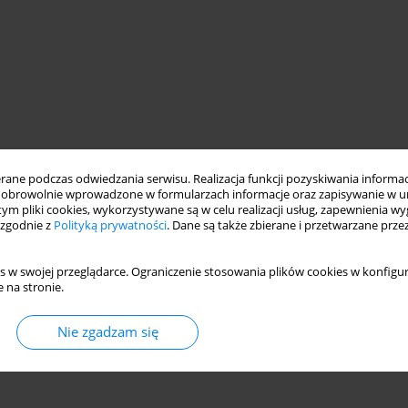
ne podczas odwiedzania serwisu. Realizacja funkcji pozyskiwania informacj
obrowolnie wprowadzone w formularzach informacje oraz zapisywanie w u
 tym pliki cookies, wykorzystywane są w celu realizacji usług, zapewnienia 
 zgodnie z
Polityką prywatności
. Dane są także zbierane i przetwarzane prze
s w swojej przeglądarce. Ograniczenie stosowania plików cookies w konfigur
 na stronie.
Nie zgadzam się