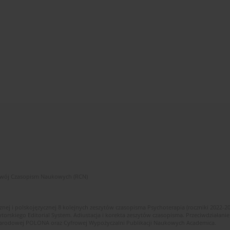
zwój Czasopism Naukowych (RCN)
znej i polskojęzycznej 8 kolejnych zeszytów czasopisma Psychoterapia (roczniki 2022-2
skiego Editorial System. Adiustacja i korekta zeszytów czasopisma. Przeciwdziałanie
i Narodowej POLONA oraz Cyfrowej Wypożyczalni Publikacji Naukowych Academica.