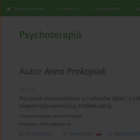
Bieżący numer
Archiwum
O czasopiśmie
Dl
Autor
Anna Prokopiak
ARTICLE
Poczucie osamotnienia u rodziców dzieci z za
niepełnosprawnością intelektualną
Tomasz Gosztyła
,
Anna Prokopiak
Psychoter 2017;182(3):81-92
Streszczenie
Polski
(PDF)
Angielski
(P