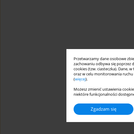
Przetwarzamy dane osobowe zbiera
zachowaniu odbywa się poprzez d
cookies (tzw. ciasteczka). Dane, w
oraz w celu monitorowania ruchu
(
więcej
).
Możesz zmienić ustawienia cookie
niektóre funkcjonalności dostępne
Zgadzam się