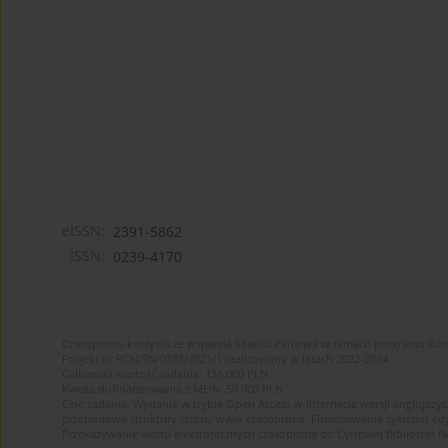
eISSN:
2391-5862
ISSN:
0239-4170
Czasopismo korzysta ze wsparcia Skarbu Państwa w ramach programu Ro
Projekt nr RCN/SN/0188/2021/1 realizowany w latach 2022-2024
Całkowita wartość zadania: 135 000 PLN
Kwota dofinansowania z MEiN: 50 000 PLN
Cele zadania: Wydanie w trybie Open Access w internecie wersji anglojęzyc
przebudowa struktury strony www czasopisma. Finansowanie systemu edytor
Przekazywanie wersji elektronicznych czasopisma do Cyfrowej Bibliotek