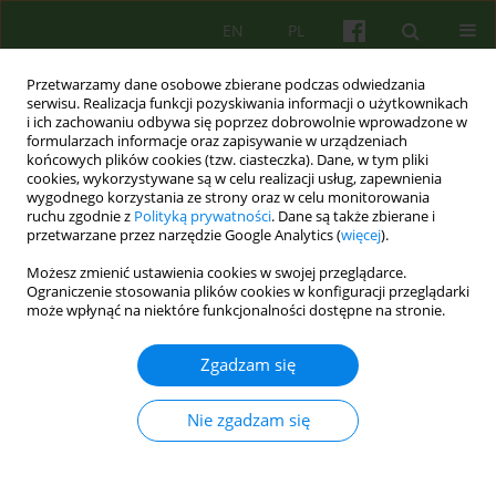
EN
PL
Przetwarzamy dane osobowe zbierane podczas odwiedzania
serwisu. Realizacja funkcji pozyskiwania informacji o użytkownikach
i ich zachowaniu odbywa się poprzez dobrowolnie wprowadzone w
formularzach informacje oraz zapisywanie w urządzeniach
końcowych plików cookies (tzw. ciasteczka). Dane, w tym pliki
cookies, wykorzystywane są w celu realizacji usług, zapewnienia
wygodnego korzystania ze strony oraz w celu monitorowania
ruchu zgodnie z
Polityką prywatności
. Dane są także zbierane i
przetwarzane przez narzędzie Google Analytics (
więcej
).
4/2021 vol. 199
Możesz zmienić ustawienia cookies w swojej przeglądarce.
Ograniczenie stosowania plików cookies w konfiguracji przeglądarki
może wpłynąć na niektóre funkcjonalności dostępne na stronie.
Recenzja Jon Frederickson CO-
Zgadzam się
CREATING SAFETY. HEALING
Nie zgadzam się
THE FRAGILE PATIENT