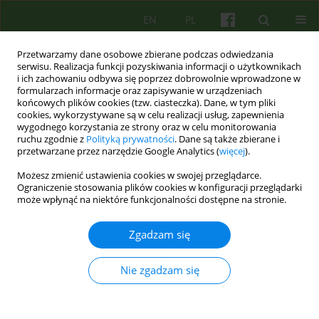
EN
PL
Przetwarzamy dane osobowe zbierane podczas odwiedzania
serwisu. Realizacja funkcji pozyskiwania informacji o użytkownikach
i ich zachowaniu odbywa się poprzez dobrowolnie wprowadzone w
formularzach informacje oraz zapisywanie w urządzeniach
końcowych plików cookies (tzw. ciasteczka). Dane, w tym pliki
cookies, wykorzystywane są w celu realizacji usług, zapewnienia
wygodnego korzystania ze strony oraz w celu monitorowania
ruchu zgodnie z
Polityką prywatności
. Dane są także zbierane i
przetwarzane przez narzędzie Google Analytics (
więcej
).
2/2018 vol. 185
Możesz zmienić ustawienia cookies w swojej przeglądarce.
Ograniczenie stosowania plików cookies w konfiguracji przeglądarki
może wpłynąć na niektóre funkcjonalności dostępne na stronie.
Słowa wstępu
Zgadzam się
Nie zgadzam się
Anna O. Aleksandrowicz
Więcej