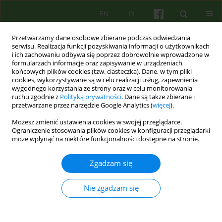
EN
PL
Przetwarzamy dane osobowe zbierane podczas odwiedzania
serwisu. Realizacja funkcji pozyskiwania informacji o użytkownikach
i ich zachowaniu odbywa się poprzez dobrowolnie wprowadzone w
formularzach informacje oraz zapisywanie w urządzeniach
końcowych plików cookies (tzw. ciasteczka). Dane, w tym pliki
cookies, wykorzystywane są w celu realizacji usług, zapewnienia
wygodnego korzystania ze strony oraz w celu monitorowania
ruchu zgodnie z
Polityką prywatności
. Dane są także zbierane i
przetwarzane przez narzędzie Google Analytics (
więcej
).
2/2018 vol. 185
Możesz zmienić ustawienia cookies w swojej przeglądarce.
Ograniczenie stosowania plików cookies w konfiguracji przeglądarki
BOOK REVIEW
może wpłynąć na niektóre funkcjonalności dostępne na stronie.
Noni Hofner Styl prowokatywny
Zgadzam się
w terapii i coachingu Przekład
Nie zgadzam się
Ikona Jurkiewicz-Buchała
Gdańskie Wydawnictwo