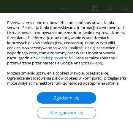
EN
PL
Przetwarzamy dane osobowe zbierane podczas odwiedzania
serwisu. Realizacja funkcji pozyskiwania informacji o użytkownikach
i ich zachowaniu odbywa się poprzez dobrowolnie wprowadzone w
formularzach informacje oraz zapisywanie w urządzeniach
końcowych plików cookies (tzw. ciasteczka). Dane, w tym pliki
cookies, wykorzystywane są w celu realizacji usług, zapewnienia
wygodnego korzystania ze strony oraz w celu monitorowania
ruchu zgodnie z
Polityką prywatności
. Dane są także zbierane i
przetwarzane przez narzędzie Google Analytics (
więcej
).
Autor
Izabela Janeczek-Siejka
Możesz zmienić ustawienia cookies w swojej przeglądarce.
Ograniczenie stosowania plików cookies w konfiguracji przeglądarki
może wpłynąć na niektóre funkcjonalności dostępne na stronie.
Od terapii rodziny z pacjentem psychotycznym
do terapii par. 30 lat praktyki Zakładu Terapii
Zgadzam się
Rodzin i Psychosomatyki.
Mariusz Furgał
,
Katarzyna Gdowska
,
Milena Kansy
,
Izabela Janeczek-
Nie zgadzam się
Siejka
,
Karolina Dejko-Wańczyk
,
Krzysztof Bańczyk
,
Paulina Cofór-
Pinkowska
,
Bogdan de Barbaro
Psychoter 2025;215(4):79-91