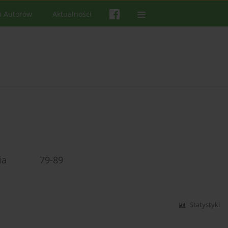
a Autorów
Aktualności
rpienia 79-89
Statystyki