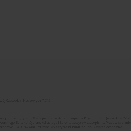
zwój Czasopism Naukowych (RCN)
znej i polskojęzycznej 8 kolejnych zeszytów czasopisma Psychoterapia (roczniki 2022-2
skiego Editorial System. Adiustacja i korekta zeszytów czasopisma. Przeciwdziałanie
i Narodowej POLONA oraz Cyfrowej Wypożyczalni Publikacji Naukowych Academica.