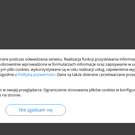
ne podczas odwiedzania serwisu. Realizacja funkcji pozyskiwania informacj
obrowolnie wprowadzone w formularzach informacje oraz zapisywanie w u
 tym pliki cookies, wykorzystywane są w celu realizacji usług, zapewnienia 
 zgodnie z
Polityką prywatności
. Dane są także zbierane i przetwarzane prze
s w swojej przeglądarce. Ograniczenie stosowania plików cookies w konfigur
 na stronie.
Nie zgadzam się