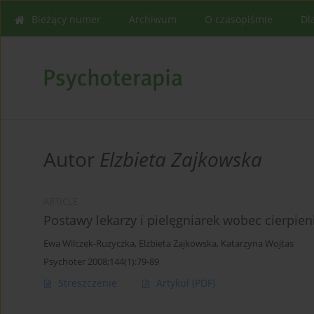
Bieżący numer
Archiwum
O czasopiśmie
Dl
Autor
Elzbieta Zajkowska
ARTICLE
Postawy lekarzy i pielęgniarek wobec cie
Ewa Wilczek-Ruzyczka
,
Elzbieta Zajkowska
,
Katarzyna Wojtas
Psychoter 2008;144(1):79-89
Streszczenie
Artykuł
(PDF)