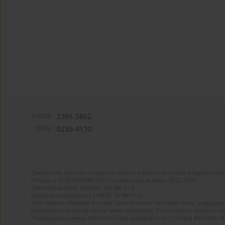
eISSN:
2391-5862
ISSN:
0239-4170
Czasopismo korzysta ze wsparcia Skarbu Państwa w ramach programu Ro
Projekt nr RCN/SN/0188/2021/1 realizowany w latach 2022-2024
Całkowita wartość zadania: 135 000 PLN
Kwota dofinansowania z MEiN: 50 000 PLN
Cele zadania: Wydanie w trybie Open Access w internecie wersji anglojęzyc
przebudowa struktury strony www czasopisma. Finansowanie systemu edytor
Przekazywanie wersji elektronicznych czasopisma do Cyfrowej Bibliotek