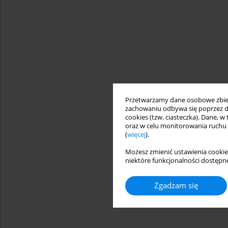
Przetwarzamy dane osobowe zbiera
zachowaniu odbywa się poprzez d
cookies (tzw. ciasteczka). Dane, w
oraz w celu monitorowania ruchu
(
więcej
).
Możesz zmienić ustawienia cookie
niektóre funkcjonalności dostępne
Zgadzam się