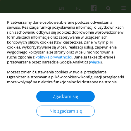
EN
PL
Przetwarzamy dane osobowe zbierane podczas odwiedzania
serwisu. Realizacja funkcji pozyskiwania informacji o użytkownikach
i ich zachowaniu odbywa się poprzez dobrowolnie wprowadzone w
formularzach informacje oraz zapisywanie w urządzeniach
końcowych plików cookies (tzw. ciasteczka). Dane, w tym pliki
cookies, wykorzystywane są w celu realizacji usług, zapewnienia
wygodnego korzystania ze strony oraz w celu monitorowania
ruchu zgodnie z
Polityką prywatności
. Dane są także zbierane i
przetwarzane przez narzędzie Google Analytics (
więcej
).
Autor
Aleksandra Malus
Możesz zmienić ustawienia cookies w swojej przeglądarce.
Ograniczenie stosowania plików cookies w konfiguracji przeglądarki
ARTICLE
może wpłynąć na niektóre funkcjonalności dostępne na stronie.
Przerwanie terapii małżeńskiej przez klienta
Zgadzam się
Aleksandra Malus
,
Beata Konarzewska
,
Beata Galinska-Skok
Psychoter 2012;162(3):43-54
Nie zgadzam się
Statystyki
Streszczenie
Artykuł
(PDF)