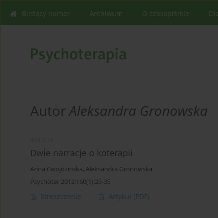
Bieżący numer
Archiwum
O czasopiśmie
Dl
Autor
Aleksandra Gronowska
ARTICLE
Dwie narracje o koterapii
Anna Cwojdzinska
,
Aleksandra Gronowska
Psychoter 2012;160(1):23-35
Streszczenie
Artykuł
(PDF)