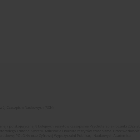
zwój Czasopism Naukowych (RCN)
znej i polskojęzycznej 8 kolejnych zeszytów czasopisma Psychoterapia (roczniki 2022-2
skiego Editorial System. Adiustacja i korekta zeszytów czasopisma. Przeciwdziałanie
i Narodowej POLONA oraz Cyfrowej Wypożyczalni Publikacji Naukowych Academica.