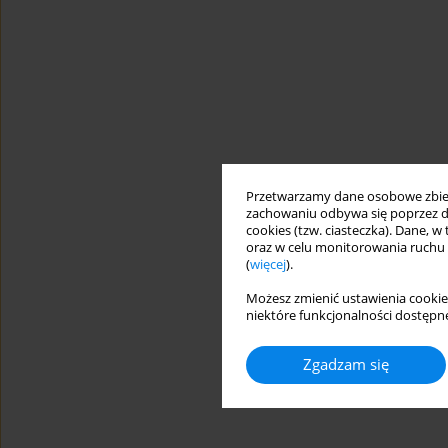
Przetwarzamy dane osobowe zbiera
zachowaniu odbywa się poprzez d
cookies (tzw. ciasteczka). Dane, w
oraz w celu monitorowania ruchu
(
więcej
).
Możesz zmienić ustawienia cookie
niektóre funkcjonalności dostępne
Zgadzam się