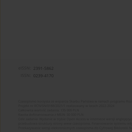
eISSN:
2391-5862
ISSN:
0239-4170
Czasopismo korzysta ze wsparcia Skarbu Państwa w ramach programu Ro
Projekt nr RCN/SN/0188/2021/1 realizowany w latach 2022-2024
Całkowita wartość zadania: 135 000 PLN
Kwota dofinansowania z MEiN: 50 000 PLN
Cele zadania: Wydanie w trybie Open Access w internecie wersji anglojęzyc
przebudowa struktury strony www czasopisma. Finansowanie systemu edytor
Przekazywanie wersji elektronicznych czasopisma do Cyfrowej Bibliotek