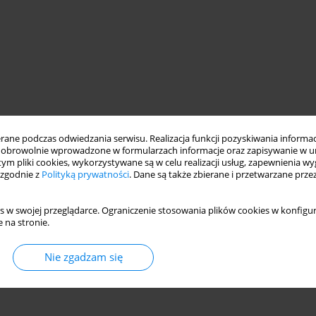
ne podczas odwiedzania serwisu. Realizacja funkcji pozyskiwania informacj
obrowolnie wprowadzone w formularzach informacje oraz zapisywanie w u
 tym pliki cookies, wykorzystywane są w celu realizacji usług, zapewnienia 
 zgodnie z
Polityką prywatności
. Dane są także zbierane i przetwarzane prze
s w swojej przeglądarce. Ograniczenie stosowania plików cookies w konfigur
 na stronie.
Nie zgadzam się