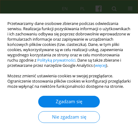
EN
PL
Przetwarzamy dane osobowe zbierane podczas odwiedzania
serwisu. Realizacja funkcji pozyskiwania informacji o użytkownikach
i ich zachowaniu odbywa się poprzez dobrowolnie wprowadzone w
formularzach informacje oraz zapisywanie w urządzeniach
końcowych plików cookies (tzw. ciasteczka). Dane, w tym pliki
cookies, wykorzystywane są w celu realizacji usług, zapewnienia
wygodnego korzystania ze strony oraz w celu monitorowania
ruchu zgodnie z
Polityką prywatności
. Dane są także zbierane i
przetwarzane przez narzędzie Google Analytics (
więcej
).
4/2009 vol. 151
Możesz zmienić ustawienia cookies w swojej przeglądarce.
Ograniczenie stosowania plików cookies w konfiguracji przeglądarki
ARTICLE
może wpłynąć na niektóre funkcjonalności dostępne na stronie.
Współczesne tendencje w
Zgadzam się
psychoterapii niemowląt i
Nie zgadzam się
małych dzieci 29–35