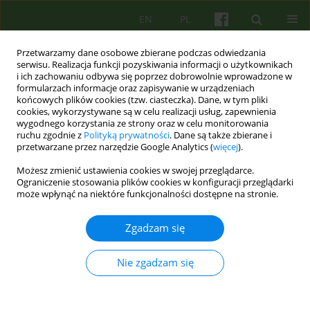
EN
PL
Przetwarzamy dane osobowe zbierane podczas odwiedzania
serwisu. Realizacja funkcji pozyskiwania informacji o użytkownikach
i ich zachowaniu odbywa się poprzez dobrowolnie wprowadzone w
formularzach informacje oraz zapisywanie w urządzeniach
końcowych plików cookies (tzw. ciasteczka). Dane, w tym pliki
cookies, wykorzystywane są w celu realizacji usług, zapewnienia
wygodnego korzystania ze strony oraz w celu monitorowania
ruchu zgodnie z
Polityką prywatności
. Dane są także zbierane i
przetwarzane przez narzędzie Google Analytics (
więcej
).
2/2007 vol. 141
Możesz zmienić ustawienia cookies w swojej przeglądarce.
Ograniczenie stosowania plików cookies w konfiguracji przeglądarki
ARTICLE
może wpłynąć na niektóre funkcjonalności dostępne na stronie.
Trauma i dysocjacja w
Zgadzam się
zaburzeniach jedzenia
Nie zgadzam się
Radoslaw Tomalski